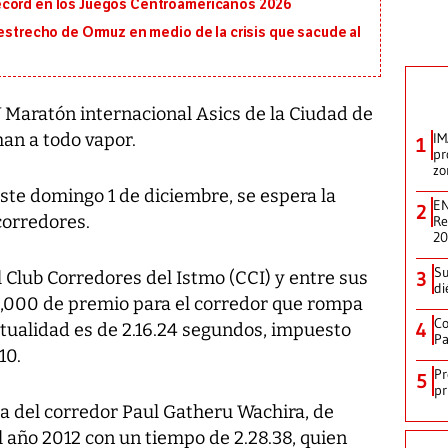
écord en los Juegos Centroamericanos 2026
 estrecho de Ormuz en medio de la crisis que sacude al
Maratón internacional Asics de la Ciudad de
an a todo vapor.
IM
1
pr
zo
este domingo 1 de diciembre, se espera la
EN
2
corredores.
Re
2
Su
l Club Corredores del Istmo (CCI) y entre sus
3
di
0,000 de premio para el corredor que rompa
Co
4
actualidad es de 2.16.24 segundos, impuesto
Pa
10.
Pr
5
pr
a del corredor Paul Gatheru Wachira, de
 año 2012 con un tiempo de 2.28.38, quien