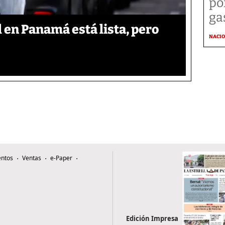
po
ga
l en Panamá está lista, pero
NACI
ntos
Ventas
e-Paper
Edición Impresa