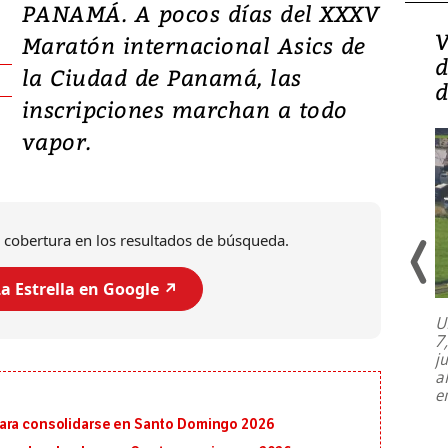
PANAMÁ. A pocos días del XXXV
Isidro Carbonell,
V
Maratón internacional Asics de
director de la Lotería:
d
la Ciudad de Panamá, las
‘Vamos a ser más
d
inscripciones marchan a todo
transparentes, tengan fe
vapor.
 cobertura en los resultados de búsqueda.
a Estrella en Google ↗️
U
7
El director de la Lotería Nacional de
j
Beneficencia habla de la lotería
a
clandestina, auditorías internas y su
e
plan para modernizar la institución
para consolidarse en Santo Domingo 2026