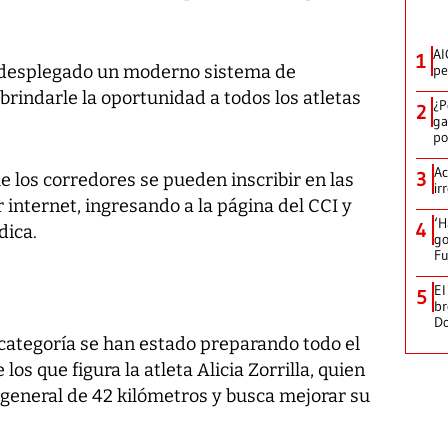
AI
1
a desplegado un moderno sistema de
pe
 brindarle la oportunidad a todos los atletas
¿P
2
ga
po
Ac
3
 los corredores se pueden inscribir en las
ir
 internet, ingresando a la página del CCI y
‘H
4
dica.
go
Fu
El
5
br
D
ategoría se han estado preparando todo el
os que figura la atleta Alicia Zorrilla, quien
a general de 42 kilómetros y busca mejorar su