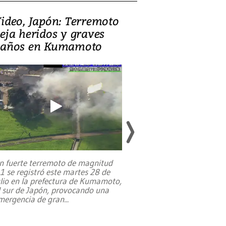
ideo, Japón: Terremoto
Israel regala 
eja heridos y graves
nueva embaja
años en Kumamoto
Jerusalén sob
familias pales
n fuerte terremoto de magnitud
,1 se registró este martes 28 de
Estados Unidos ha a
ulio en la prefectura de Kumamoto,
un dólar y durante 9
l sur de Japón, provocando una
el terreno para su 
mergencia de gran
...
en Jerusalén Oeste, 
perteneció hasta
...