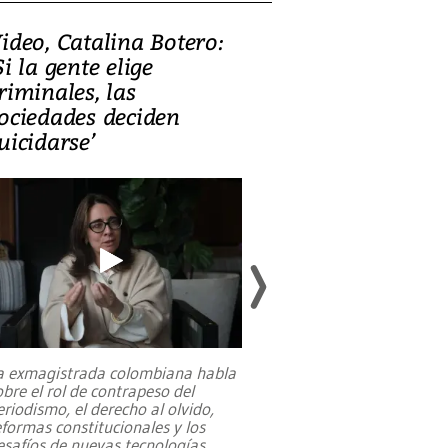
ideo, Catalina Botero:
Video: Lula la
Si la gente elige
candidatura 
riminales, las
promesas de i
ociedades deciden
en defensa, ed
uicidarse’
tierras raras
a exmagistrada colombiana habla
Entre recuerdos y es
obre el rol de contrapeso del
referencias hacia sus
eriodismo, el derecho al olvido,
presidente de Brasil,
eformas constitucionales y los
da Silva, oficializó 
esafíos de nuevas tecnologías
...
candidatura
...