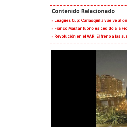
Leagues Cup: Carrasquilla vuelve al onc
Franco Mastantuono es cedido a la Fi
Revolución en el VAR: El freno a las s