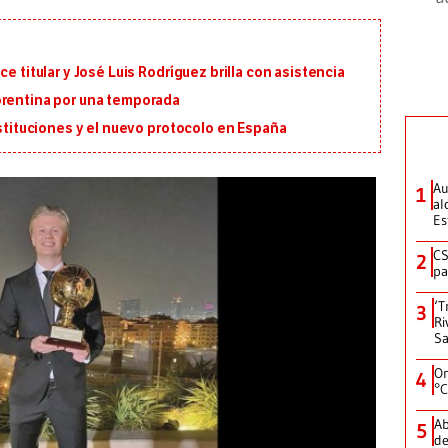
e titular y José Luis Rodríguez brilla con asistencia
orentina por una temporada
ustituciones y el nuevo protocolo en España
Au
1
al
Es
CS
2
pa
‘T
3
Ri
Sa
On
4
°C
Ab
5
de