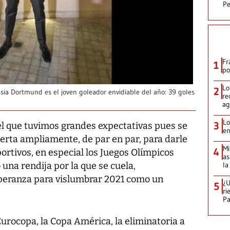
Pe
Fr
1
po
Lo
2
sia Dortmund es el joven goleador envidiable del año: 39 goles
re
ag
Lo
3
el que tuvimos grandes expectativas pues se
en
rta ampliamente, de par en par, para darle
Mi
4
ortivos, en especial los Juegos Olímpicos
as
la
 una rendija por la que se cuela,
peranza para vislumbrar 2021 como un
¿U
5
ri
P
Eurocopa, la Copa América, la eliminatoria a