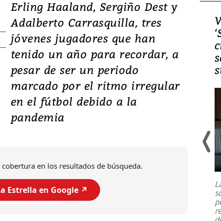
Erling Haaland, Sergiño Dest y
Video, Japón: Terremoto
V
Adalberto Carrasquilla, tres
deja heridos y graves
‘
jóvenes jugadores que han
daños en Kumamoto
c
tenido un año para recordar, a
s
pesar de ser un periodo
s
marcado por el ritmo irregular
en el fútbol debido a la
pandemia
Un fuerte terremoto de magnitud
 cobertura en los resultados de búsqueda.
7,1 se registró este martes 28 de
julio en la prefectura de Kumamoto,
L
al sur de Japón, provocando una
a Estrella en Google ↗️
s
emergencia de gran
...
p
r
d