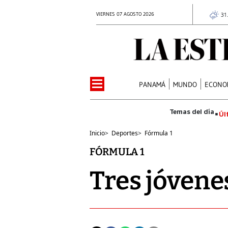
VIERNES 07 AGOSTO 2026
31
PANAMÁ
MUNDO
ECONO
Úl
Inicio
>
Deportes
>
Fórmula 1
FÓRMULA 1
Tres jóven