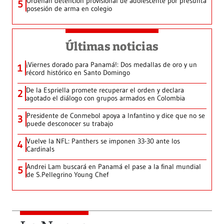
Ordenan detención provisional de adolescente por presunta
5
posesión de arma en colegio
Últimas noticias
¡Viernes dorado para Panamá!: Dos medallas de oro y un
1
récord histórico en Santo Domingo
De la Espriella promete recuperar el orden y declara
2
agotado el diálogo con grupos armados en Colombia
Presidente de Conmebol apoya a Infantino y dice que no se
3
puede desconocer su trabajo
Vuelve la NFL: Panthers se imponen 33-30 ante los
4
Cardinals
Andrei Lam buscará en Panamá el pase a la final mundial
5
de S.Pellegrino Young Chef