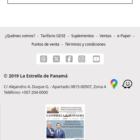
¿Quiénes somos?
Tarifario GESE
Suplementos
Ventas
e-Paper
Puntos de venta
Términos y condiciones
© 2019 La Estrella de Panamá
C/ Alejandro A. Duque G. - Apartado 0815-00507, Zona 4
Teléfono: +507 204-0000