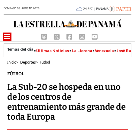
DOMINGO 09 AGOSTO 2026
24.6°C | PANAMÁ
Últimas Noticias
La Llorona
Venezuela
José Raúl
Inicio
>
Deportes
>
Fútbol
FÚTBOL
La Sub-20 se hospeda en uno
de los centros de
entrenamiento más grande de
toda Europa