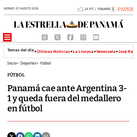
VIERNES 07 AGOSTO 2026
24.9°C | PANAMÁ
Últimas Noticias
La Llorona
Venezuela
José Raúl
Inicio
>
Deportes
>
Fútbol
FÚTBOL
Panamá cae ante Argentina 3-
1 y queda fuera del medallero
en fútbol