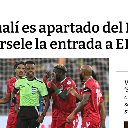
alí es apartado del
rsele la entrada a 
Video, Japón: Terremoto
V
deja heridos y graves
‘
daños en Kumamoto
c
s
s