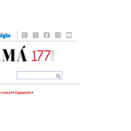
cional
Cepanim