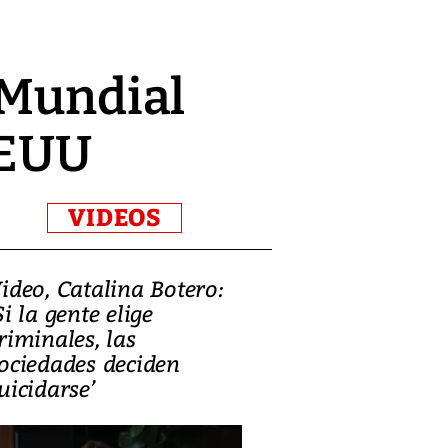
 Mundial
EEUU
VIDEOS
ideo, Catalina Botero:
Video: Lula la
Si la gente elige
candidatura 
riminales, las
promesas de i
ociedades deciden
en defensa, ed
uicidarse’
tierras raras