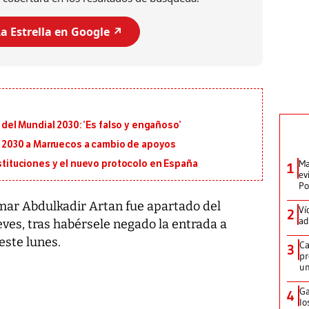
a Estrella en Google ↗️
l del Mundial 2030: ‘Es falso y engañoso’
al 2030 a Marruecos a cambio de apoyos
Ma
ustituciones y el nuevo protocolo en España
1
ev
Po
mar Abdulkadir Artan fue apartado del
Ví
2
ad
eves, tras habérsele negado la entrada a
este lunes.
Ca
3
pr
un
Ga
4
lo