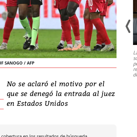
Un fuerte terremoto de magnitud
7,1 se registró este martes 28 de
julio en la prefectura de Kumamoto,
L
al sur de Japón, provocando una
s
emergencia de gran
...
UF SANOGO / AFP
p
r
d
No se aclaró el motivo por el
que se denegó la entrada al juez
en Estados Unidos
 cobertura en los resultados de búsqueda.