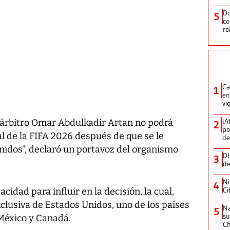
Do
5
co
re
Ca
1
en
vi
¡A
 árbitro Omar Abdulkadir Artan no podrá
2
po
al de la FIFA 2026 después de que se le
de
nidos”, declaró un portavoz del organismo
DI
3
de
Ni
4
Ci
cidad para influir en la decisión, la cual,
clusiva de Estados Unidos, uno de los países
Na
5
su
 México y Canadá.
C