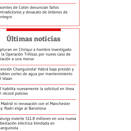
centes de Colón denuncian fallos
ntradictorios y desacato de órdenes de
integro
Últimas noticias
pturan en Chiriquí a hombre investigado
 la Operación Trillizas por nuevo caso de
olación a una menor
tención Changuinola! Habrá baja presión y
sibles cortes de agua por mantenimiento
l Idaan
J habilita nuevamente la solicitud en línea
l récord policivo
 Madrid ni renovación con el Manchester
ty: Rodri elige al Barcelona
turgy invierte $11.8 millones en una nueva
bestación eléctrica blindada en
hanguinola