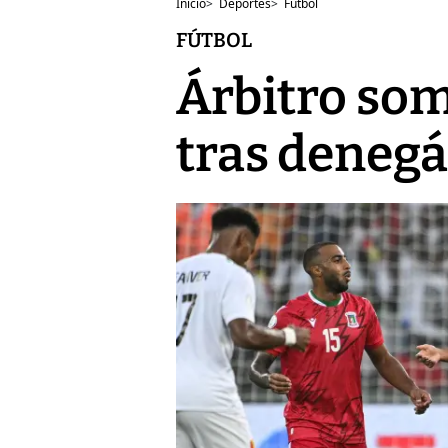
Inicio
>
Deportes
>
Fútbol
FÚTBOL
Árbitro som
tras denegá