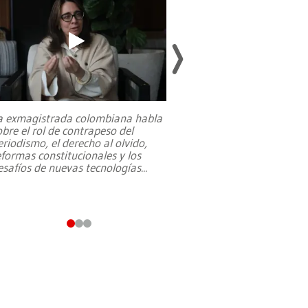
a exmagistrada colombiana habla
Entre recuerdos y es
obre el rol de contrapeso del
referencias hacia sus
eriodismo, el derecho al olvido,
presidente de Brasil,
eformas constitucionales y los
da Silva, oficializó 
esafíos de nuevas tecnologías
...
candidatura
...