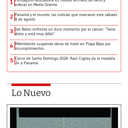
Pentágono desclasifica 41 nuevos archivos de ovnis y
1
esferas en Medio Oriente
Panamá y el mundo: las noticias que marcaron este sábado
2
8 de agosto
Joe Biden enfrenta un duro momento por el cáncer: ‘Tiene
3
dolor y está muy débil’
MiAmbiente suspende obras de hotel en Playa Bijao por
4
incumplimientos
Cierre de Santo Domingo 2026: Raúl Cogley da la medalla
5
24 a Panamá
Lo Nuevo