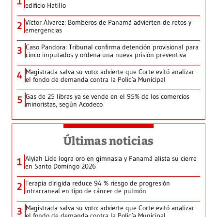
1
edificio Hatillo
Víctor Álvarez: Bomberos de Panamá advierten de retos y
2
emergencias
Caso Pandora: Tribunal confirma detención provisional para
3
cinco imputados y ordena una nueva prisión preventiva
Magistrada salva su voto: advierte que Corte evitó analizar
4
el fondo de demanda contra la Policía Municipal
Gas de 25 libras ya se vende en el 95% de los comercios
5
minoristas, según Acodeco
Últimas noticias
Alyiah Lide logra oro en gimnasia y Panamá alista su cierre
1
en Santo Domingo 2026
Terapia dirigida reduce 94 % riesgo de progresión
2
intracraneal en tipo de cáncer de pulmón
Magistrada salva su voto: advierte que Corte evitó analizar
3
el fondo de demanda contra la Policía Municipal