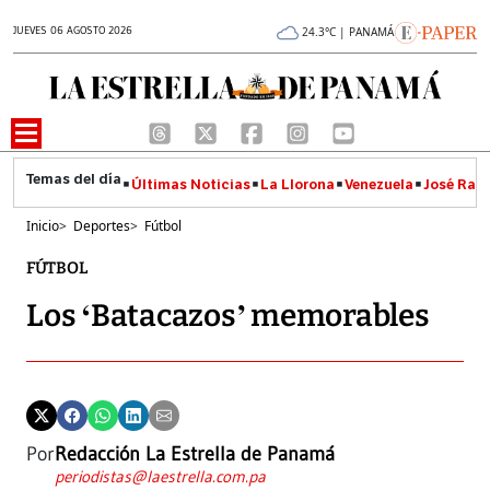
JUEVES 06 AGOSTO 2026
24.3°C | PANAMÁ
Últimas Noticias
La Llorona
Venezuela
José Raúl
Inicio
>
Deportes
>
Fútbol
FÚTBOL
Los ‘Batacazos’ memorables
Por
Redacción La Estrella de Panamá
periodistas@laestrella.com.pa