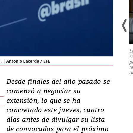
Un fuerte terremoto de magnitud
7,1 se registró este martes 28 de
julio en la prefectura de Kumamoto,
L
al sur de Japón, provocando una
s
emergencia de gran
...
i.
Antonio Lacerda / EFE
p
r
d
Desde finales del año pasado se
comenzó a negociar su
extensión, lo que se ha
concretado este jueves, cuatro
días antes de divulgar su lista
de convocados para el próximo