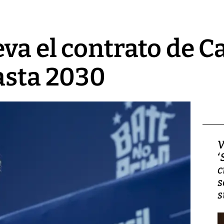
eva el contrato de C
asta 2030
Video, Japón: Terremoto
V
deja heridos y graves
‘
daños en Kumamoto
c
s
s