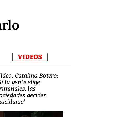
arlo
VIDEOS
ideo, Catalina Botero:
Video: Lula la
Si la gente elige
candidatura 
riminales, las
promesas de i
ociedades deciden
en defensa, ed
uicidarse’
tierras raras