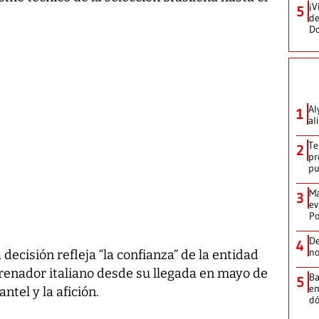
¡V
5
de
D
Al
1
al
Te
2
pr
p
Ma
3
ev
Po
De
4
no
decisión refleja “la confianza” de la entidad
ntrenador italiano desde su llegada en mayo de
Ba
5
em
ntel y la afición.
dó