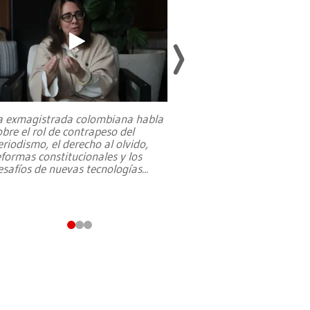
a exmagistrada colombiana habla
Entre recuerdos y es
obre el rol de contrapeso del
referencias hacia sus
eriodismo, el derecho al olvido,
presidente de Brasil,
eformas constitucionales y los
da Silva, oficializó 
esafíos de nuevas tecnologías
...
candidatura
...