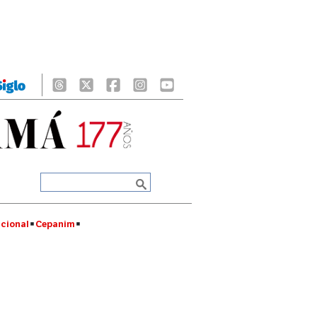
cional
Cepanim