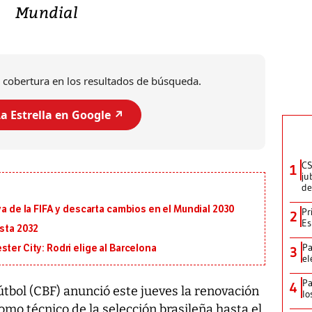
Mundial
 cobertura en los resultados de búsqueda.
a Estrella en Google ↗️
CS
1
ju
de
va de la FIFA y descarta cambios en el Mundial 2030
Pr
2
Es
asta 2032
Pa
ter City: Rodri elige al Barcelona
3
el
Pa
4
tbol (CBF) anunció este jueves la renovación
lo
omo técnico de la selección brasileña hasta el