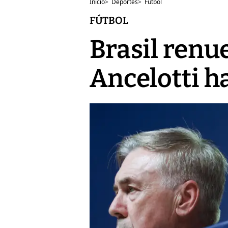
Inicio
>
Deportes
>
Fútbol
FÚTBOL
Brasil renu
Ancelotti h