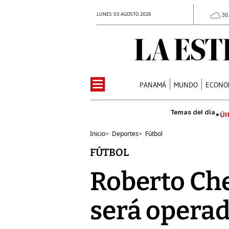
LUNES 03 AGOSTO 2026
30
PANAMÁ
MUNDO
ECONO
Úl
Inicio
>
Deportes
>
Fútbol
FÚTBOL
Roberto Che
será operad