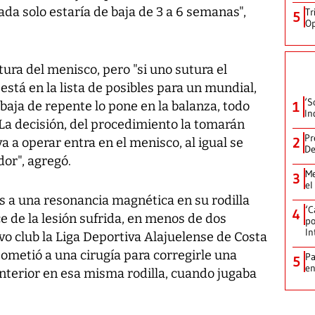
ada solo estaría de baja de 3 a 6 semanas",
Tr
5
Op
utura del menisco, pero "si uno sutura el
 está en la lista de posibles para un mundial,
‘S
 baja de repente lo pone en la balanza, todo
1
In
La decisión, del procedimiento la tomarán
Pr
2
 a operar entra en el menisco, al igual se
De
dor", agregó.
Me
3
el
s a una resonancia magnética en su rodilla
‘C
4
ce de la lesión sufrida, en menos de dos
po
In
o club la Liga Deportiva Alajuelense de Costa
ometió a una cirugía para corregirle una
Pa
5
e
nterior en esa misma rodilla, cuando jugaba