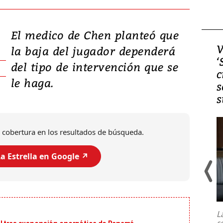
El medico de Chen planteó que
Video, Japón: Terremoto
V
la baja del jugador dependerá
deja heridos y graves
‘
del tipo de intervención que se
daños en Kumamoto
c
le haga.
s
s
 cobertura en los resultados de búsqueda.
a Estrella en Google ↗️
Un fuerte terremoto de magnitud
7,1 se registró este martes 28 de
julio en la prefectura de Kumamoto,
L
al sur de Japón, provocando una
s