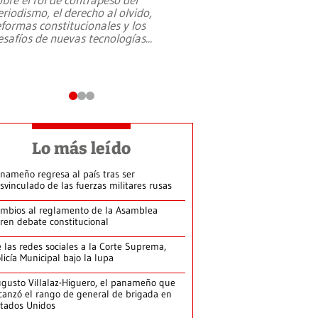
eriodismo, el derecho al olvido,
presidente de Brasil,
eformas constitucionales y los
da Silva, oficializó 
esafíos de nuevas tecnologías
...
candidatura
...
Lo más leído
nameño regresa al país tras ser
svinculado de las fuerzas militares rusas
mbios al reglamento de la Asamblea
ren debate constitucional
 las redes sociales a la Corte Suprema,
licía Municipal bajo la lupa
gusto Villalaz-Higuero, el panameño que
canzó el rango de general de brigada en
tados Unidos