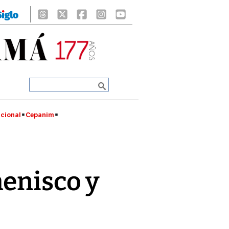
cional
Cepanim
menisco y