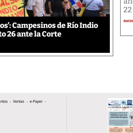
añ
22
NACI
os’: Campesinos de Río Indio
 26 ante la Corte
ntos
Ventas
e-Paper