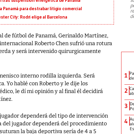
al tras suspensión energética de Panamá
emergencia de gran
...
p
a Panamá para destrabar litigio comercial
r
d
ter City: Rodri elige al Barcelona
al de fútbol de Panamá, Gerinaldo Martínez,
 internacional Roberto Chen sufrió una rotura
ierda y será intervenido quirurgicamente
Pa
1
menisco interno rodilla izquierda. Será
de
. Yo hablé con Roberto y le dije los
Ca
2
ico, le dí mi opinión y al final él decidirá
ab
tínez.
De
3
Po
l jugador dependerá del tipo de intervención
Au
4
va del jugador dependerá del procedimiento
al
Es
 suturan la baja deportiva sería de 4 a 5