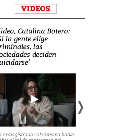
VIDEOS
ideo, Catalina Botero:
Video: Lula la
Si la gente elige
candidatura 
riminales, las
promesas de i
ociedades deciden
en defensa, ed
uicidarse’
tierras raras
a exmagistrada colombiana habla
Entre recuerdos y es
obre el rol de contrapeso del
referencias hacia sus