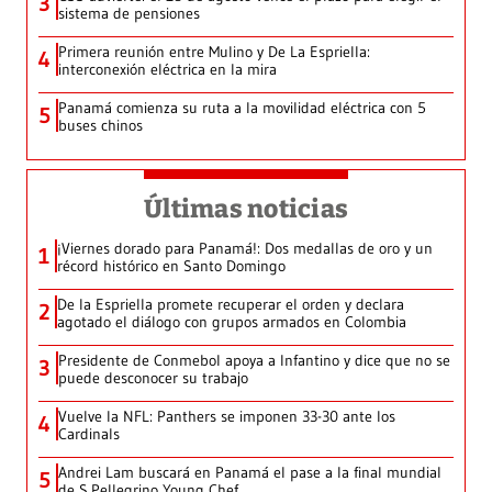
3
sistema de pensiones
Primera reunión entre Mulino y De La Espriella:
4
interconexión eléctrica en la mira
Panamá comienza su ruta a la movilidad eléctrica con 5
5
buses chinos
Últimas noticias
¡Viernes dorado para Panamá!: Dos medallas de oro y un
1
récord histórico en Santo Domingo
De la Espriella promete recuperar el orden y declara
2
agotado el diálogo con grupos armados en Colombia
Presidente de Conmebol apoya a Infantino y dice que no se
3
puede desconocer su trabajo
Vuelve la NFL: Panthers se imponen 33-30 ante los
4
Cardinals
Andrei Lam buscará en Panamá el pase a la final mundial
5
de S.Pellegrino Young Chef