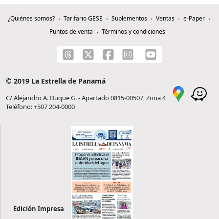
¿Quiénes somos?
Tarifario GESE
Suplementos
Ventas
e-Paper
Puntos de venta
Términos y condiciones
© 2019 La Estrella de Panamá
C/ Alejandro A. Duque G. - Apartado 0815-00507, Zona 4
Teléfono: +507 204-0000
Edición Impresa