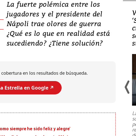
La fuerte polémica entre los
Video, Japón: Terremoto
V
jugadores y el presidente del
deja heridos y graves
‘
Nápoli trae olores de guerra
daños en Kumamoto
c
¿Qué es lo que en realidad está
s
sucediendo? ¿Tiene solución?
s
 cobertura en los resultados de búsqueda.
a Estrella en Google ↗️
Un fuerte terremoto de magnitud
7,1 se registró este martes 28 de
julio en la prefectura de Kumamoto,
L
al sur de Japón, provocando una
s
emergencia de gran
...
p
como siempre he sido feliz y alegre’
r
d