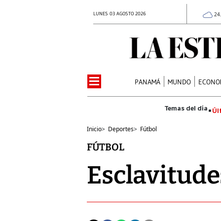
LUNES 03 AGOSTO 2026
24
PANAMÁ
MUNDO
ECONO
Úl
Inicio
>
Deportes
>
Fútbol
FÚTBOL
Esclavitude