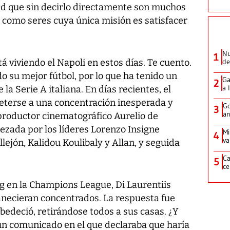
ad que sin decirlo directamente son muchos
as como seres cuya única misión es satisfacer
Nu
1
tá viviendo el Napoli en estos días. Te cuento.
de
o su mejor fútbol, por lo que ha tenido un
Ga
2
a 
 la Serie A italiana. En días recientes, el
meterse a una concentración inesperada y
Go
3
an
l productor cinematográfico Aurelio de
bezada por los líderes Lorenzo Insigne
Mi
4
va
llejón, Kalidou Koulibaly y Allan, y seguida
Ca
5
ce
g en la Champions League, Di Laurentiis
anecieran concentrados. La respuesta fue
obedeció, retirándose todos a sus casas. ¿Y
un comunicado en el que declaraba que haría