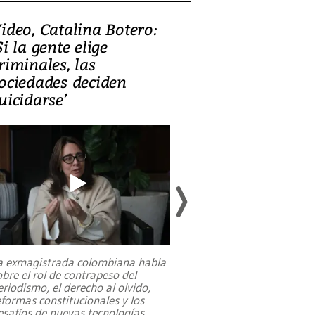
ideo, Catalina Botero:
Video: Lula la
Si la gente elige
candidatura 
riminales, las
promesas de i
ociedades deciden
en defensa, ed
uicidarse’
tierras raras
a exmagistrada colombiana habla
Entre recuerdos y es
obre el rol de contrapeso del
referencias hacia sus
eriodismo, el derecho al olvido,
presidente de Brasil,
eformas constitucionales y los
da Silva, oficializó 
esafíos de nuevas tecnologías
...
candidatura
...