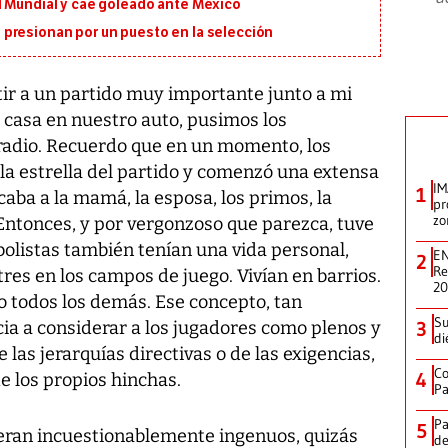
l Mundial y cae goleado ante México
presionan por un puesto en la selección
tir a un partido muy importante junto a mi
casa en nuestro auto, pusimos los
 radio. Recuerdo que en un momento, los
la estrella del partido y comenzó una extensa
IM
1
aba a la mamá, la esposa, los primos, la
pr
zo
Entonces, y por vergonzoso que parezca, tuve
tbolistas también tenían una vida personal,
EN
2
Re
res en los campos de juego. Vivían en barrios.
2
o todos los demás. Ese concepto, tan
Su
ia a considerar a los jugadores como plenos y
3
di
las jerarquías directivas o de las exigencias,
Co
4
e los propios hinchas.
Pa
Pa
5
es eran incuestionablemente ingenuos, quizás
de