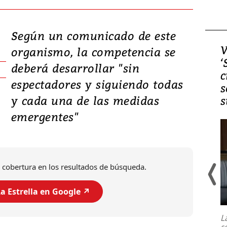
Según un comunicado de este
Video, Japón: Terremoto
V
organismo, la competencia se
deja heridos y graves
‘
deberá desarrollar "sin
daños en Kumamoto
c
espectadores y siguiendo todas
s
y cada una de las medidas
s
emergentes"
 cobertura en los resultados de búsqueda.
a Estrella en Google ↗️
Un fuerte terremoto de magnitud
7,1 se registró este martes 28 de
julio en la prefectura de Kumamoto,
L
al sur de Japón, provocando una
s