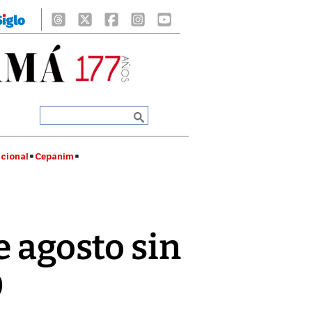
cional
Cepanim
e agosto sin
9