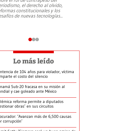
eriodismo, el derecho al olvido,
presidente de Brasil,
eformas constitucionales y los
da Silva, oficializó 
esafíos de nuevas tecnologías
...
candidatura
...
Lo más leído
ntencia de 104 años para violador, víctima
mparte el costo del silencio
namá Sub-20 fracasa en su misión al
ndial y cae goleado ante México
lémica reforma permite a diputados
estionar obras’ en sus circuitos
ocurador: ‘Avanzan más de 6,500 causas
r corrupción’