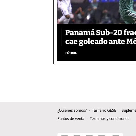
Panamá Sub-20 frac
cae goleado ante M
FÚTBOL
¿Quiénes somos?
Tarifario GESE
Supleme
Puntos de venta
Términos y condiciones