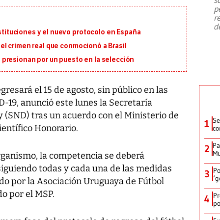
emergencia de gran
...
p
r
d
ustituciones y el nuevo protocolo en España
en el crimen real que conmocionó a Brasil
presionan por un puesto en la selección
gresará el 15 de agosto, sin público en las
D-19, anunció este lunes la Secretaría
 (SND) tras un acuerdo con el Ministerio de
Se
1
entífico Honorario.
co
Pa
2
Mu
ganismo, la competencia se deberá
 siguiendo todas y cada una de las medidas
Po
3
‘g
do por la Asociación Uruguaya de Fútbol
o por el MSP.
Pr
4
po