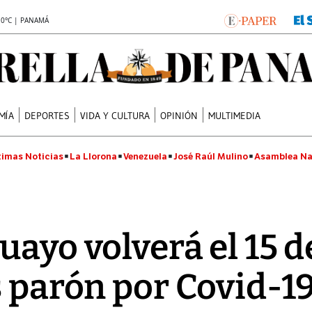
.0°C | PANAMÁ
MÍA
DEPORTES
VIDA Y CULTURA
OPINIÓN
MULTIMEDIA
timas Noticias
La Llorona
Venezuela
José Raúl Mulino
Asamblea Na
uayo volverá el 15 d
s parón por Covid-1