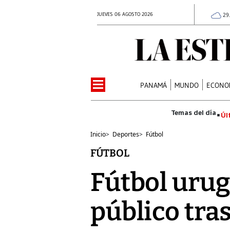
JUEVES 06 AGOSTO 2026
29
PANAMÁ
MUNDO
ECONO
Úl
Inicio
>
Deportes
>
Fútbol
FÚTBOL
Fútbol urug
público tra