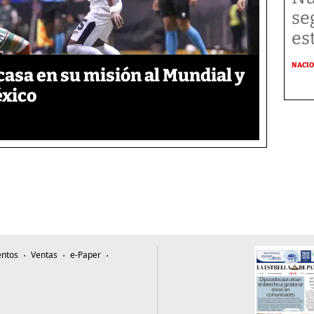
se
es
NACI
asa en su misión al Mundial y
éxico
ntos
Ventas
e-Paper