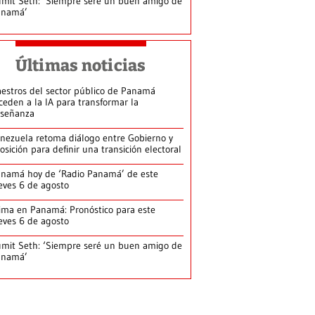
mit Seth: ‘Siempre seré un buen amigo de
anamá’
Últimas noticias
estros del sector público de Panamá
ceden a la IA para transformar la
señanza
nezuela retoma diálogo entre Gobierno y
osición para definir una transición electoral
namá hoy de ‘Radio Panamá’ de este
eves 6 de agosto
ima en Panamá: Pronóstico para este
eves 6 de agosto
mit Seth: ‘Siempre seré un buen amigo de
anamá’