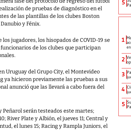
imera fase del protocolo de regreso del fútbol
Su
5
P
realización de pruebas de diagnóstico en el
tes de las plantillas de los clubes Boston
e Danubio y Fénix.
Ma
1
los jugadores, los hisopados de COVID-19 se
ac
 funcionarios de los clubes que participan
en
onales.
Ve
2
op
l en Uruguay del Grupo City, el Montevideo
Pa
3
ju
g ya hicieron previamente las pruebas a sus
nal anunció que las llevará a cabo fuera del
Cl
4
ju
Su
5
P
y Peñarol serán testeados este martes;
; River Plate y Albión, el jueves 11; Central y
entud, el lunes 15; Racing y Rampla Juniors, el