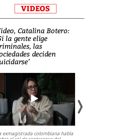
VIDEOS
ideo, Catalina Botero:
Video: Lula la
Si la gente elige
candidatura 
riminales, las
promesas de i
ociedades deciden
en defensa, ed
uicidarse’
tierras raras
a exmagistrada colombiana habla
Entre recuerdos y es
obre el rol de contrapeso del
referencias hacia sus