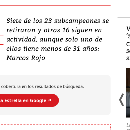
Siete de los 23 subcampeones se
Video, Japón: Terremoto
V
retiraron y otros 16 siguen en
deja heridos y graves
‘
actividad, aunque solo uno de
daños en Kumamoto
c
ellos tiene menos de 31 años:
s
Marcos Rojo
s
 cobertura en los resultados de búsqueda.
a Estrella en Google ↗️
Un fuerte terremoto de magnitud
7,1 se registró este martes 28 de
julio en la prefectura de Kumamoto,
L
al sur de Japón, provocando una
s