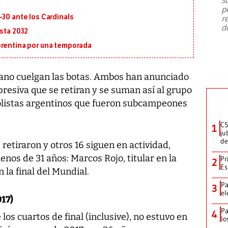
emergencia de gran
...
p
-30 ante los Cardinals
r
d
asta 2032
orentina por una temporada
ano cuelgan las botas. Ambos han anunciado
presiva que se retiran y se suman así al grupo
bolistas argentinos que fueron subcampeones
CS
1
ju
de
retiraron y otros 16 siguen en actividad,
enos de 31 años: Marcos Rojo, titular en la
Pr
2
Es
 la final del Mundial.
Pa
3
el
017)
Pa
4
 los cuartos de final (inclusive), no estuvo en
lo