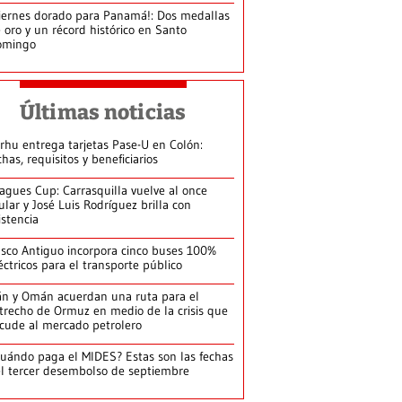
iernes dorado para Panamá!: Dos medallas
 oro y un récord histórico en Santo
omingo
Últimas noticias
arhu entrega tarjetas Pase-U en Colón:
chas, requisitos y beneficiarios
agues Cup: Carrasquilla vuelve al once
tular y José Luis Rodríguez brilla con
istencia
sco Antiguo incorpora cinco buses 100%
éctricos para el transporte público
án y Omán acuerdan una ruta para el
trecho de Ormuz en medio de la crisis que
cude al mercado petrolero
uándo paga el MIDES? Estas son las fechas
l tercer desembolso de septiembre