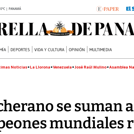
.0°C | PANAMÁ
MÍA
DEPORTES
VIDA Y CULTURA
OPINIÓN
MULTIMEDIA
timas Noticias
La Llorona
Venezuela
José Raúl Mulino
Asamblea Na
cherano se suman a
peones mundiales r