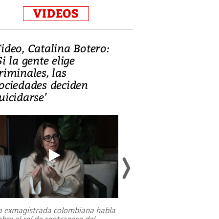
VIDEOS
ideo, Catalina Botero:
Video: Lula la
Si la gente elige
candidatura 
riminales, las
promesas de i
ociedades deciden
en defensa, ed
uicidarse’
tierras raras
a exmagistrada colombiana habla
Entre recuerdos y es
obre el rol de contrapeso del
referencias hacia sus