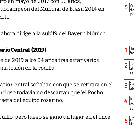
iró en mayo de 2017 con 36 años,
¡V
5
 subcampeón del Mundial de Brasil 2014 en
de
D
ente.
 ahora dirige a la sub'19 del Bayern Múnich.
If
sario Central (2019)
1
fe
e de 2019 a los 34 años tras estar varios
Le
2
a lesión en la rodilla.
ti
as
Ca
ario Central soñaban con que se retirara en el
3
el
ncluso todavía no descartan que 'el Pocho'
Ir
iseta del equipo rosarino.
4
es
sa
uillo, pero luego se ganó un lugar en el once
¿C
5
de