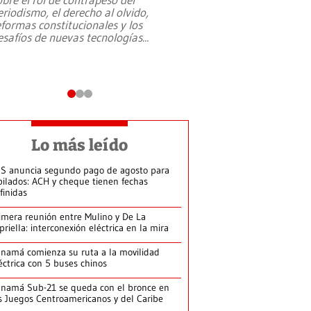
eriodismo, el derecho al olvido,
presidente de Brasil,
eformas constitucionales y los
da Silva, oficializó 
esafíos de nuevas tecnologías
...
candidatura
...
Lo más leído
S anuncia segundo pago de agosto para
bilados: ACH y cheque tienen fechas
finidas
imera reunión entre Mulino y De La
priella: interconexión eléctrica en la mira
namá comienza su ruta a la movilidad
éctrica con 5 buses chinos
namá Sub-21 se queda con el bronce en
s Juegos Centroamericanos y del Caribe