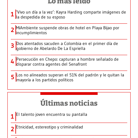
Lo más leído
‘Vivo un día a la vez’: Kayra Harding comparte imágenes de
1
la despedida de su esposo
MiAmbiente suspende obras de hotel en Playa Bijao por
2
incumplimientos
Dos atentados sacuden a Colombia en el primer día de
3
gobierno de Abelardo De La Espriella
Persecución en Chepo: capturan a hombre señalado de
4
disparar contra agentes del Senafront
Los no alineados superan el 51% del padrón y le quitan la
5
mayoría a los partidos políticos
Últimas noticias
El talento joven encuentra su pantalla​
1
Etnicidad, estereotipo y criminalidad
2