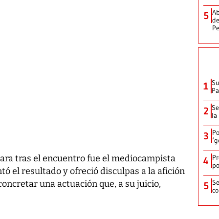
Ab
5
de
Pe
Su
1
P
Se
2
la
Po
3
‘g
Pr
cara tras el encuentro fue el mediocampista
4
po
tó el resultado y ofreció disculpas a la afición
Se
ncretar una actuación que, a su juicio,
5
co