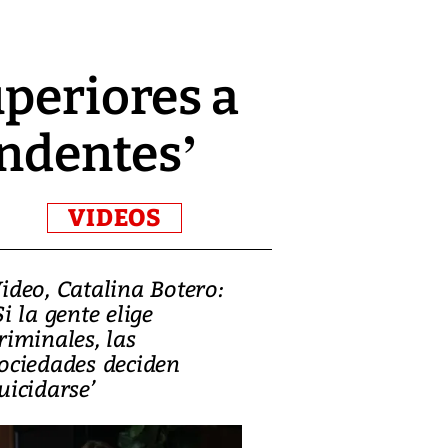
uperiores a
undentes’
VIDEOS
ideo, Catalina Botero:
Video: Lula la
Si la gente elige
candidatura 
riminales, las
promesas de i
ociedades deciden
en defensa, ed
uicidarse’
tierras raras