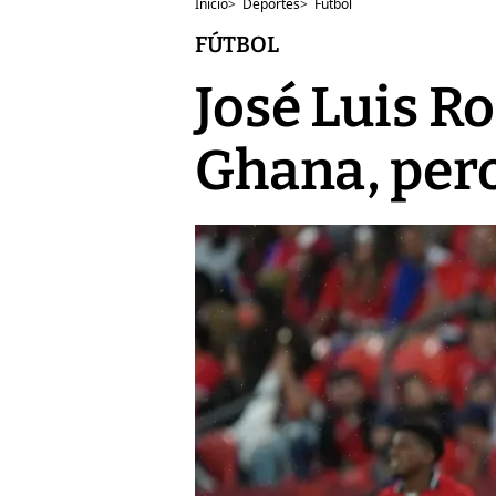
Inicio
>
Deportes
>
Fútbol
FÚTBOL
José Luis R
Ghana, pero