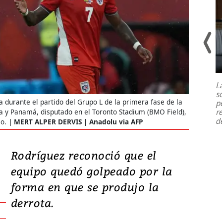
Un fuerte terremoto de magnitud
7,1 se registró este martes 28 de
julio en la prefectura de Kumamoto,
L
al sur de Japón, provocando una
s
emergencia de gran
...
 durante el partido del Grupo L de la primera fase de la
p
r
a y Panamá, disputado en el Toronto Stadium (BMO Field),
d
io.
MERT ALPER DERVIS | Anadolu via AFP
Rodríguez reconoció que el
equipo quedó golpeado por la
forma en que se produjo la
derrota.