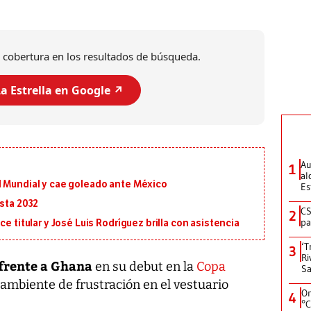
 cobertura en los resultados de búsqueda.
a Estrella en Google ↗️
Au
1
al
l Mundial y cae goleado ante México
Es
asta 2032
CS
2
pa
e titular y José Luis Rodríguez brilla con asistencia
‘T
3
Ri
 frente a Ghana
en su debut en la
Copa
Sa
ambiente de frustración en el vestuario
On
4
°C