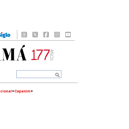
cional
Cepanim