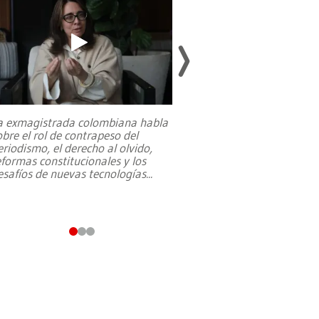
a exmagistrada colombiana habla
Entre recuerdos y es
obre el rol de contrapeso del
referencias hacia sus
eriodismo, el derecho al olvido,
presidente de Brasil,
eformas constitucionales y los
da Silva, oficializó 
esafíos de nuevas tecnologías
...
candidatura
...