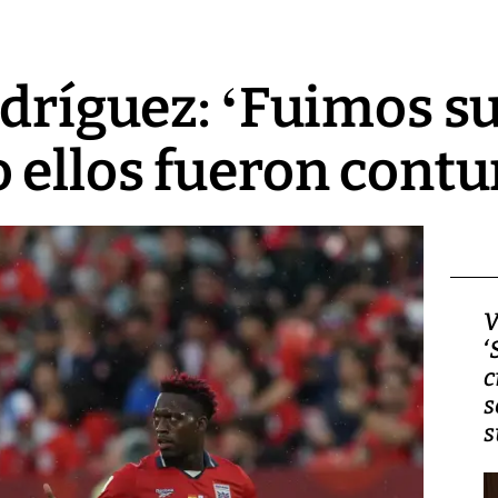
odríguez: ‘Fuimos s
 ellos fueron cont
Video, Japón: Terremoto
V
deja heridos y graves
‘
daños en Kumamoto
c
s
s