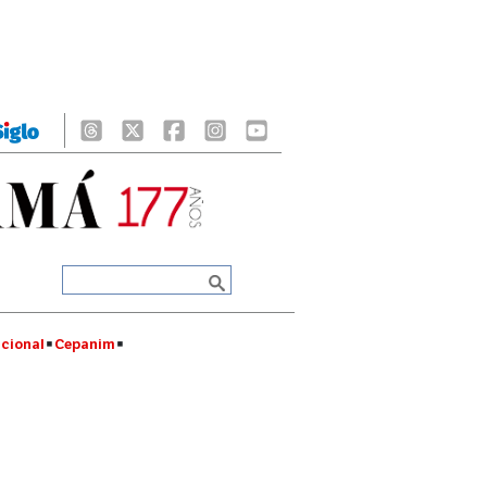
cional
Cepanim