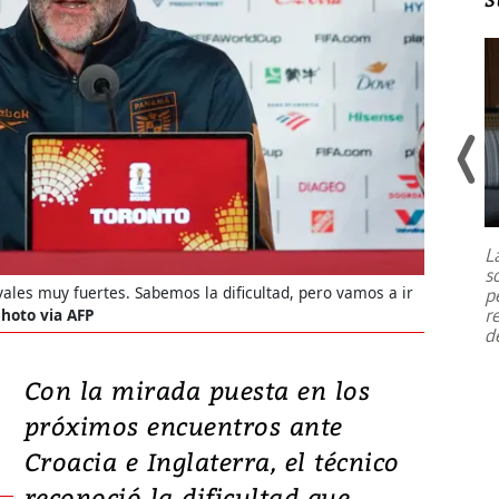
Un fuerte terremoto de magnitud
7,1 se registró este martes 28 de
julio en la prefectura de Kumamoto,
L
al sur de Japón, provocando una
s
emergencia de gran
...
ales muy fuertes. Sabemos la dificultad, pero vamos a ir
p
r
hoto via AFP
d
Con la mirada puesta en los
próximos encuentros ante
Croacia e Inglaterra, el técnico
reconoció la dificultad que