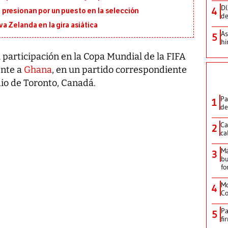
DI
4
presionan por un puesto en la selección
de
 Zelanda en la gira asiática
As
5
hi
u participación en la Copa Mundial de la FIFA
ente a
Ghana
, en un partido correspondiente
dio de Toronto, Canadá.
Pa
1
de
Ca
2
ca
M
3
bu
fo
Mo
4
Co
Pa
5
fi