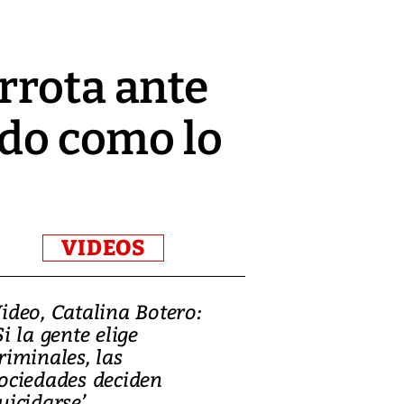
rrota ante
ido como lo
VIDEOS
ideo, Catalina Botero:
Video: Lula la
Si la gente elige
candidatura 
riminales, las
promesas de i
ociedades deciden
en defensa, ed
uicidarse’
tierras raras