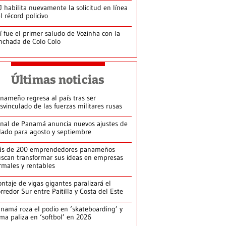
J habilita nuevamente la solicitud en línea
l récord policivo
í fue el primer saludo de Vozinha con la
nchada de Colo Colo
Últimas noticias
nameño regresa al país tras ser
svinculado de las fuerzas militares rusas
nal de Panamá anuncia nuevos ajustes de
lado para agosto y septiembre
ás de 200 emprendedores panameños
scan transformar sus ideas en empresas
rmales y rentables
ntaje de vigas gigantes paralizará el
rredor Sur entre Paitilla y Costa del Este
namá roza el podio en ‘skateboarding’ y
rma paliza en ‘softbol’ en 2026