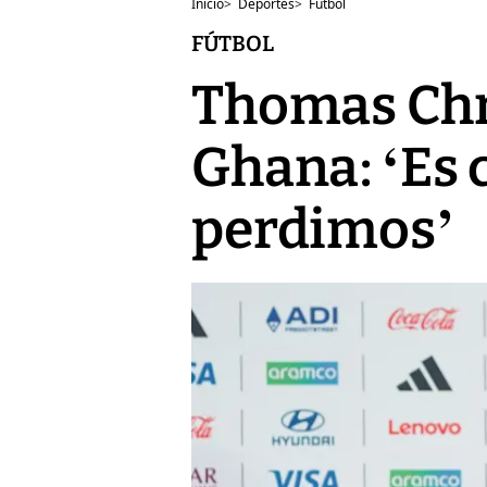
Inicio
>
Deportes
>
Fútbol
FÚTBOL
Thomas Chri
Ghana: ‘Es 
perdimos’