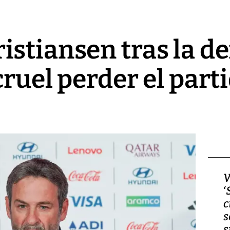
stiansen tras la de
cruel perder el part
Video, Japón: Terremoto
V
deja heridos y graves
‘
daños en Kumamoto
c
s
s