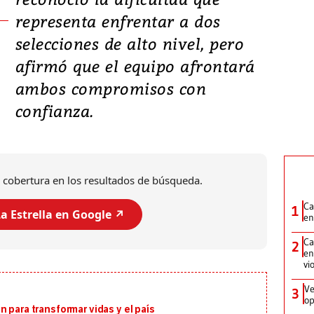
representa enfrentar a dos
selecciones de alto nivel, pero
afirmó que el equipo afrontará
ambos compromisos con
confianza.
 cobertura en los resultados de búsqueda.
Ca
1
a Estrella en Google ↗️
en
Ca
2
en
vi
Ve
3
op
 para transformar vidas y el país