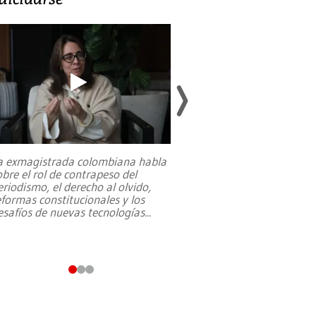
a exmagistrada colombiana habla
Entre recuerdos y es
obre el rol de contrapeso del
referencias hacia sus
eriodismo, el derecho al olvido,
presidente de Brasil,
eformas constitucionales y los
da Silva, oficializó 
esafíos de nuevas tecnologías
...
candidatura
...