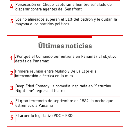
Persecución en Chepo: capturan a hombre señalado de
4
disparar contra agentes del Senafront
Los no alineados superan el 51% del padrón y le quitan la
5
mayoría a los partidos políticos
Últimas noticias
¿Por qué el Comando Sur entrena en Panamá? El objetivo
1
detrás de Panamax
Primera reunión entre Mulino y De La Espriella:
2
interconexión eléctrica en la mira
Deep Fried Comedy: la comedia inspirada en ‘Saturday
3
Night Live’ regresa al teatro
El gran terremoto de septiembre de 1882: la noche que
4
estremeció a Panamá
El acuerdo legislativo PDC – PRD
5