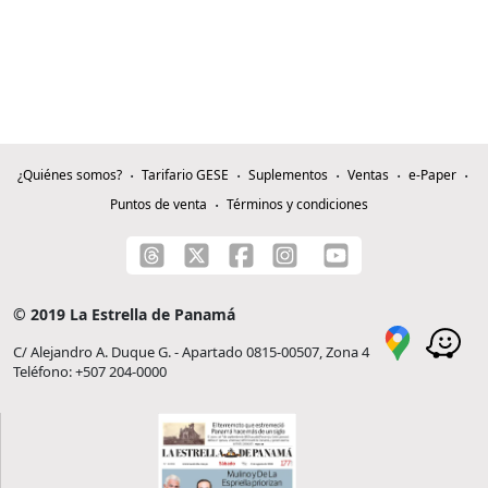
¿Quiénes somos?
Tarifario GESE
Suplementos
Ventas
e-Paper
Puntos de venta
Términos y condiciones
© 2019 La Estrella de Panamá
C/ Alejandro A. Duque G. - Apartado 0815-00507, Zona 4
Teléfono: +507 204-0000