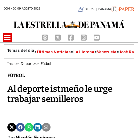
DOMINGO 09 AGOSTO 2026
31.6°C | PANAMÁ
Últimas Noticias
La Llorona
Venezuela
José Raúl
Inicio
>
Deportes
>
Fútbol
FÚTBOL
Al deporte istmeño le urge
trabajar semilleros