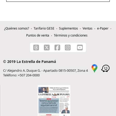
¿Quiénes somos?
Tarifario GESE
Suplementos
Ventas
e-Paper
Puntos de venta
Términos y condiciones
© 2019 La Estrella de Panamá
C/ Alejandro A. Duque G. - Apartado 0815-00507, Zona 4
Teléfono: +507 204-0000