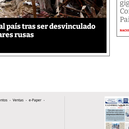
gi
Co
Pai
 país tras ser desvinculado
NACI
tares rusas
ntos
Ventas
e-Paper