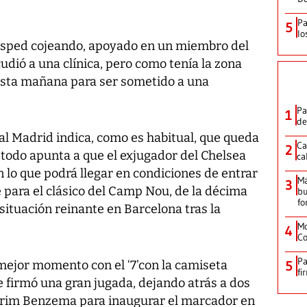
Pa
5
lo
 césped cojeando, apoyado en un miembro del
udió a una clínica, pero como tenía la zona
esta mañana para ser sometido a una
Pa
1
de
al Madrid indica, como es habitual, que queda
Ca
2
n todo apunta a que el exjugador del Chelsea
ca
n lo que podrá llegar en condiciones de entrar
M
3
 para el clásico del Camp Nou, de la décima
bu
fo
 situación reinante en Barcelona tras la
Mo
4
Co
Pa
l mejor momento con el ‘7’con la camiseta
5
fi
ue firmó una gran jugada, dejando atrás a dos
 Karim Benzema para inaugurar el marcador en