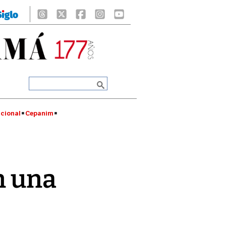
cional
Cepanim
n una