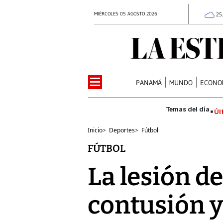
MIÉRCOLES 05 AGOSTO 2026
25
PANAMÁ
MUNDO
ECONO
Úl
Inicio
>
Deportes
>
Fútbol
FÚTBOL
La lesión d
contusión y