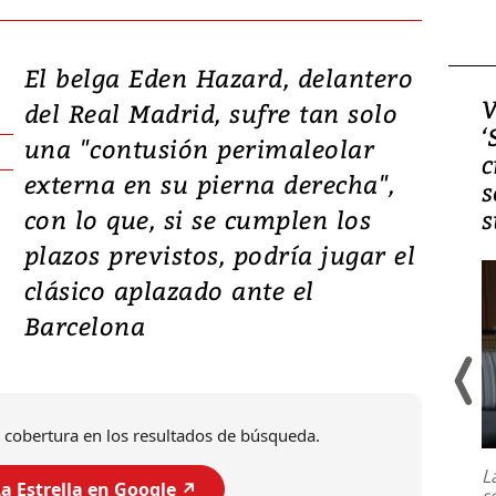
El belga Eden Hazard, delantero
Video, Japón: Terremoto
V
del Real Madrid, sufre tan solo
deja heridos y graves
‘
una "contusión perimaleolar
daños en Kumamoto
c
externa en su pierna derecha",
s
con lo que, si se cumplen los
s
plazos previstos, podría jugar el
clásico aplazado ante el
Barcelona
Un fuerte terremoto de magnitud
 cobertura en los resultados de búsqueda.
7,1 se registró este martes 28 de
julio en la prefectura de Kumamoto,
L
al sur de Japón, provocando una
a Estrella en Google ↗️
s