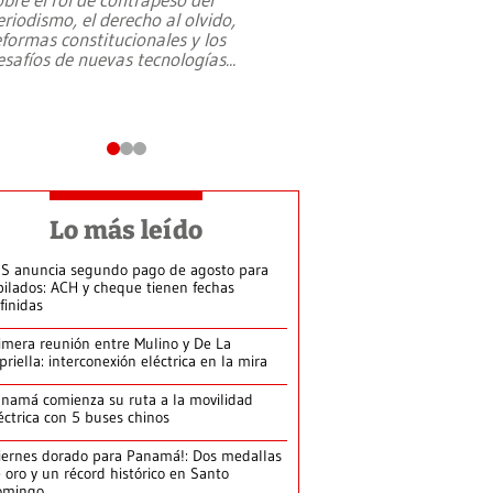
eriodismo, el derecho al olvido,
presidente de Brasil,
eformas constitucionales y los
da Silva, oficializó 
esafíos de nuevas tecnologías
...
candidatura
...
Lo más leído
S anuncia segundo pago de agosto para
bilados: ACH y cheque tienen fechas
finidas
imera reunión entre Mulino y De La
priella: interconexión eléctrica en la mira
namá comienza su ruta a la movilidad
éctrica con 5 buses chinos
iernes dorado para Panamá!: Dos medallas
 oro y un récord histórico en Santo
omingo