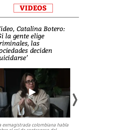
VIDEOS
ideo, Catalina Botero:
Video: Lula la
Si la gente elige
candidatura 
riminales, las
promesas de i
ociedades deciden
en defensa, ed
uicidarse’
tierras raras
a exmagistrada colombiana habla
Entre recuerdos y es
obre el rol de contrapeso del
referencias hacia sus