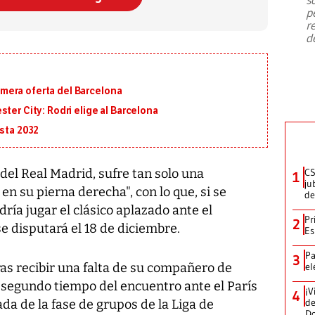
emergencia de gran
...
p
r
d
primera oferta del Barcelona
ter City: Rodri elige al Barcelona
asta 2032
del Real Madrid, sufre tan solo una
CS
1
ju
en su pierna derecha", con lo que, si se
de
ría jugar el clásico aplazado ante el
Pr
2
e disputará el 18 de diciembre.
Es
Pa
3
as recibir una falta de su compañero de
el
segundo tiempo del encuentro ante el París
¡V
4
de
da de la fase de grupos de la Liga de
D