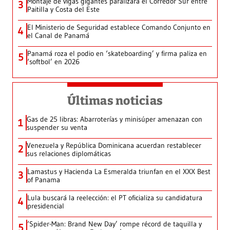
Montaje de vigas gigantes paralizará el Corredor Sur entre
3
Paitilla y Costa del Este
El Ministerio de Seguridad establece Comando Conjunto en
4
el Canal de Panamá
Panamá roza el podio en ‘skateboarding’ y firma paliza en
5
‘softbol’ en 2026
Últimas noticias
Gas de 25 libras: Abarroterías y minisúper amenazan con
1
suspender su venta
Venezuela y República Dominicana acuerdan restablecer
2
sus relaciones diplomáticas
Lamastus y Hacienda La Esmeralda triunfan en el XXX Best
3
of Panama
Lula buscará la reelección: el PT oficializa su candidatura
4
presidencial
‘Spider-Man: Brand New Day’ rompe récord de taquilla y
5