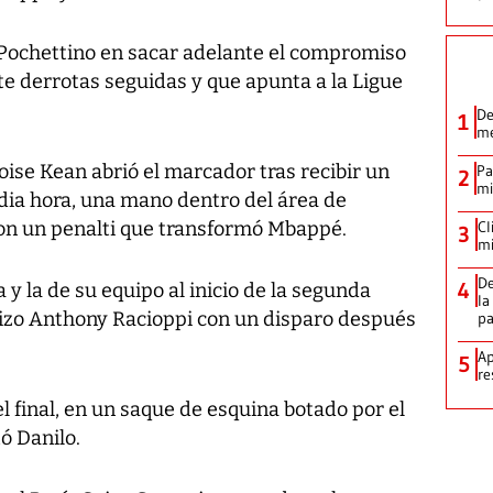
 Pochettino en sacar adelante el compromiso
te derrotas seguidas y que apunta a la Ligue
De
1
me
Moise Kean abrió el marcador tras recibir un
Pa
2
mi
edia hora, una mano dentro del área de
on un penalti que transformó Mbappé.
Cl
3
mi
De
4
 y la de su equipo al inicio de la segunda
la
uizo Anthony Racioppi con un disparo después
p
Ap
5
re
l final, en un saque de esquina botado por el
ó Danilo.