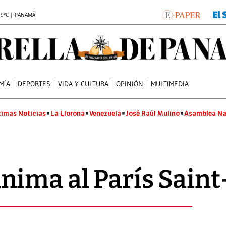
.9°C | PANAMÁ
MÍA
DEPORTES
VIDA Y CULTURA
OPINIÓN
MULTIMEDIA
timas Noticias
La Llorona
Venezuela
José Raúl Mulino
Asamblea Na
nima al París Sai