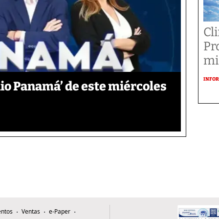
Cl
Pr
mi
INFOR
io Panamá’ de este miércoles
ntos
Ventas
e-Paper