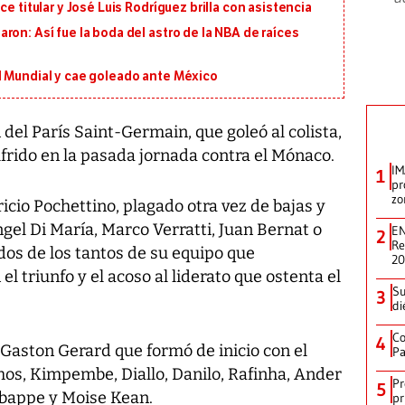
e titular y José Luis Rodríguez brilla con asistencia
ron: Así fue la boda del astro de la NBA de raíces
l Mundial y cae goleado ante México
del París Saint-Germain, que goleó al colista,
sufrido en la pasada jornada contra el Mónaco.
IM
1
pr
zo
icio Pochettino, plagado otra vez de bajas y
el Di María, Marco Verratti, Juan Bernat o
EN
2
Re
 dos de los tantos de su equipo que
2
l triunfo y el acoso al liderato que ostenta el
Su
3
di
Co
4
Gaston Gerard que formó de inicio con el
Pa
hos, Kimpembe, Diallo, Danilo, Rafinha, Ander
Pr
5
Mbappe y Moise Kean.
pr