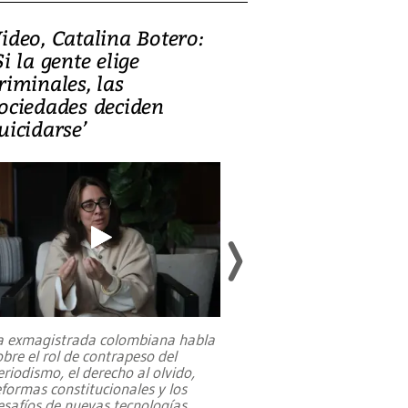
ideo, Catalina Botero:
Video: Lula la
Si la gente elige
candidatura 
riminales, las
promesas de i
ociedades deciden
en defensa, ed
uicidarse’
tierras raras
a exmagistrada colombiana habla
Entre recuerdos y es
obre el rol de contrapeso del
referencias hacia sus
eriodismo, el derecho al olvido,
presidente de Brasil,
eformas constitucionales y los
da Silva, oficializó 
esafíos de nuevas tecnologías
...
candidatura
...