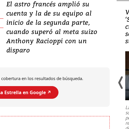
El astro francés amplió su
Video, Japón: Terremoto
V
cuenta y la de su equipo al
deja heridos y graves
‘
inicio de la segunda parte,
daños en Kumamoto
c
cuando superó al meta suizo
s
Anthony Racioppi con un
s
disparo
 cobertura en los resultados de búsqueda.
a Estrella en Google ↗️
Un fuerte terremoto de magnitud
7,1 se registró este martes 28 de
julio en la prefectura de Kumamoto,
L
al sur de Japón, provocando una
s
emergencia de gran
...
p
r
d