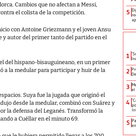
llorca. Cambios que no afectan a Messi,
Di
5
ontra el colista de la competición.
re
ap
icio con Antoine Griezmann y el joven Ansu
e y autor del primer tanto del partido en el
‘S
1
In
 el del hispano-bisauguineano, en un primer
Pr
ó a la medular para participar y huir de la
2
De
Me
3
el
spacios. Suya fue la jugada que originó el
‘C
4
ondujo desde la medular, combinó con Suárez y
po
In
or la defensa del Leganés. Transformó la
ndo a Cuéllar en el minuto 69.
Pa
5
e
que le hubiera permitido llegar a los 700,