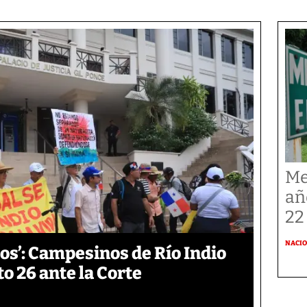
Me
añ
22
NACI
os’: Campesinos de Río Indio
 26 ante la Corte