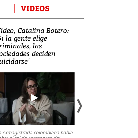
VIDEOS
ideo, Catalina Botero:
Video: Lula la
Si la gente elige
candidatura 
riminales, las
promesas de i
ociedades deciden
en defensa, ed
uicidarse’
tierras raras
a exmagistrada colombiana habla
Entre recuerdos y es
obre el rol de contrapeso del
referencias hacia sus