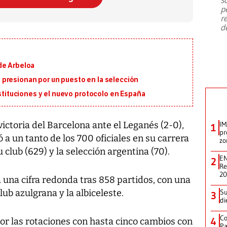
emergencia de gran
...
p
r
d
de Arbeloa
presionan por un puesto en la selección
ustituciones y el nuevo protocolo en España
victoria del Barcelona ante el Leganés (2-0),
IM
1
pr
ó a un tanto de los 700 oficiales en su carrera
zo
 club (629) y la selección argentina (70).
EN
2
Re
2
a una cifra redonda tras 858 partidos, con una
lub azulgrana y la albiceleste.
Su
3
di
Co
4
or las rotaciones con hasta cinco cambios con
Pa