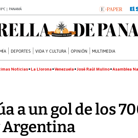
.8°C | PANAMÁ
MÍA
DEPORTES
VIDA Y CULTURA
OPINIÓN
MULTIMEDIA
timas Noticias
La Llorona
Venezuela
José Raúl Mulino
Asamblea Na
úa a un gol de los 70
 Argentina