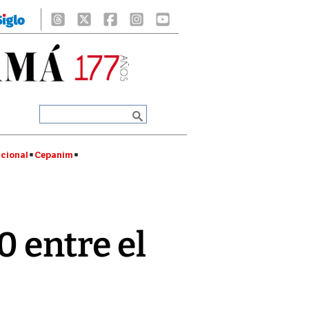
cional
Cepanim
0 entre el