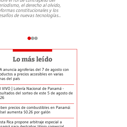
eriodismo, el derecho al olvido,
presidente de Brasil,
eformas constitucionales y los
da Silva, oficializó 
esafíos de nuevas tecnologías
...
candidatura
...
Lo más leído
A anuncia agroferias del 7 de agosto con
oductos a precios accesibles en varias
nas del país
 VIVO | Lotería Nacional de Panamá -
sultados del sorteo de este 5 de agosto de
026
ben precios de combustibles en Panamá:
ésel aumenta $0.26 por galón
sta Rica propone arbitraje especial a
namá para destrabar litigio comercial