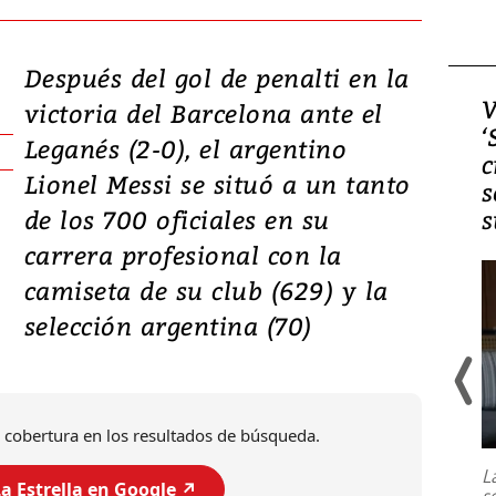
Después del gol de penalti en la
Video, Japón: Terremoto
V
victoria del Barcelona ante el
deja heridos y graves
‘
Leganés (2-0), el argentino
daños en Kumamoto
c
Lionel Messi se situó a un tanto
s
de los 700 oficiales en su
s
carrera profesional con la
camiseta de su club (629) y la
selección argentina (70)
Un fuerte terremoto de magnitud
 cobertura en los resultados de búsqueda.
7,1 se registró este martes 28 de
julio en la prefectura de Kumamoto,
L
al sur de Japón, provocando una
a Estrella en Google ↗️
s