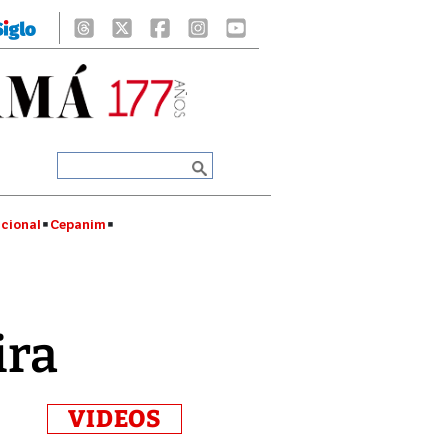
cional
Cepanim
ira
VIDEOS