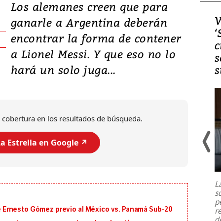
Los alemanes creen que para
Video, Japón: Terremoto
V
ganarle a Argentina deberán
deja heridos y graves
‘
encontrar la forma de contener
daños en Kumamoto
c
a Lionel Messi. Y que eso no lo
s
hará un solo juga...
s
 cobertura en los resultados de búsqueda.
a Estrella en Google ↗️
Un fuerte terremoto de magnitud
7,1 se registró este martes 28 de
julio en la prefectura de Kumamoto,
L
al sur de Japón, provocando una
s
emergencia de gran
...
p
 de Ernesto Gómez previo al México vs. Panamá Sub-20
r
d