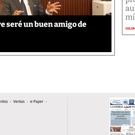
au
mí
re seré un buen amigo de
COLU
ntos
Ventas
e-Paper