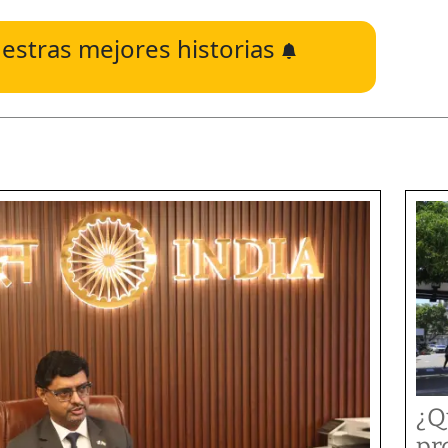
estras mejores historias
¿Q
pr