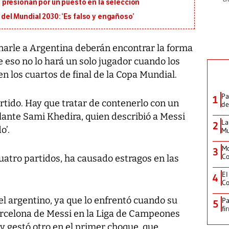
presionan por un puesto en la selección
l del Mundial 2030: ‘Es falso y engañoso’
arle a Argentina deberán encontrar la forma
e eso no lo hará un solo jugador cuando los
n los cuartos de final de la Copa Mundial.
Pa
1
artido. Hay que tratar de contenerlo con un
de
olante Sami Khedira, quien describió a Messi
La
2
o’.
Mu
Mo
3
Co
uatro partidos, ha causado estragos en las
El
4
Co
el argentino, ya que lo enfrentó cuando su
Pa
5
fi
Barcelona de Messi en la Liga de Campeones
y gestó otro en el primer choque, que