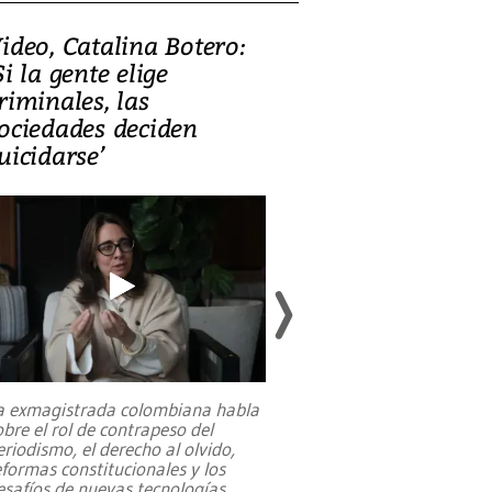
ideo, Catalina Botero:
Video: Lula la
Si la gente elige
candidatura 
riminales, las
promesas de i
ociedades deciden
en defensa, ed
uicidarse’
tierras raras
a exmagistrada colombiana habla
Entre recuerdos y es
obre el rol de contrapeso del
referencias hacia sus
eriodismo, el derecho al olvido,
presidente de Brasil,
eformas constitucionales y los
da Silva, oficializó 
esafíos de nuevas tecnologías
...
candidatura
...