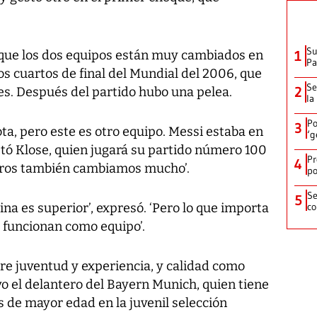
Su
o que los dos equipos están muy cambiados en
1
P
os cuartos de final del Mundial del 2006, que
Se
2
s. Después del partido hubo una pelea.
la
Po
3
ta, pero este es otro equipo. Messi estaba en
‘g
stó Klose, quien jugará su partido número 100
Pr
4
otros también cambiamos mucho’.
po
Se
5
ina es superior’, expresó. ‘Pero lo que importa
co
i funcionan como equipo’.
re juventud y experiencia, y calidad como
vo el delantero del Bayern Munich, quien tiene
s de mayor edad en la juvenil selección