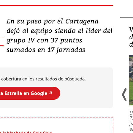
En su paso por el Cartagena
Isidro Carbonell,
V
dejó al equipo siendo el líder del
director de la Lotería:
d
grupo IV con 37 puntos
‘Vamos a ser más
d
sumados en 17 jornadas
transparentes, tengan fe
 cobertura en los resultados de búsqueda.
a Estrella en Google ↗️
U
7
El director de la Lotería Nacional de
j
Beneficencia habla de la lotería
a
clandestina, auditorías internas y su