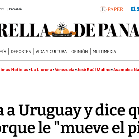
.9°C | PANAMÁ
MÍA
DEPORTES
VIDA Y CULTURA
OPINIÓN
MULTIMEDIA
timas Noticias
La Llorona
Venezuela
José Raúl Mulino
Asamblea Na
 a Uruguay y dice q
rque le "mueve el p