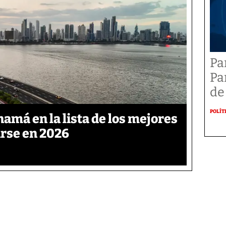
Pa
Pa
de
POLÍT
namá en la lista de los mejores
arse en 2026