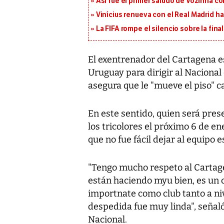
Así fue el primer saludo de Vozinha c
Vinícius renueva con el Real Madrid h
La FIFA rompe el silencio sobre la fina
El exentrenador del Cartagena e
Uruguay para dirigir al Nacional 
asegura que le "mueve el piso" c
En este sentido, quien será pre
los tricolores el próximo 6 de en
que no fue fácil dejar al equipo e
"Tengo mucho respeto al Cartage
están haciendo myu bien, es un 
importnate como club tanto a niv
despedida fue muy linda", señaló 
Nacional.