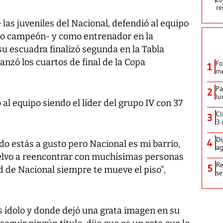
re
as juveniles del Nacional, defendió al equipo
do campeón- y como entrenador en la
u escuadra finalizó segunda en la Tabla
nzó los cuartos de final de la Copa
Fo
1
me
Pa
2
lu
al equipo siendo el líder del grupo IV con 37
Cl
3
3 
Di
4
ando estás a gusto pero Nacional es mi barrio,
ag
uelvo a reencontrar con muchísimas personas
Re
5
ad de Nacional siempre te mueve el piso",
se
es ídolo y donde dejó una grata imagen en su