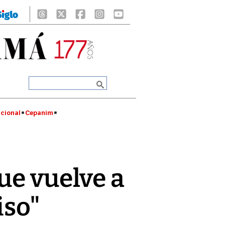
cional
Cepanim
ue vuelve a
iso"