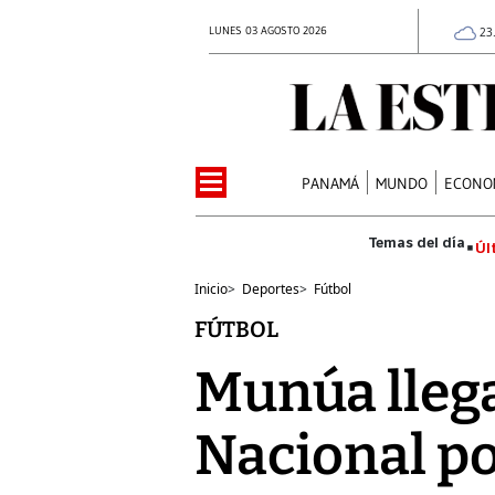
LUNES 03 AGOSTO 2026
23
PANAMÁ
MUNDO
ECONO
Úl
Inicio
>
Deportes
>
Fútbol
FÚTBOL
Munúa llega
Nacional po