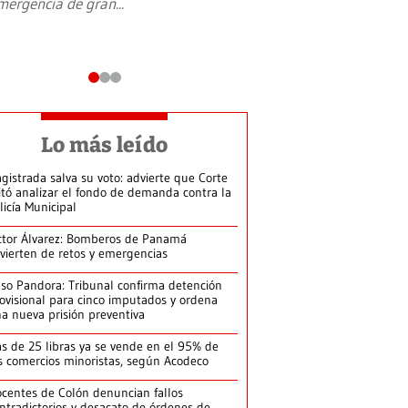
mergencia de gran
...
en Jerusalén Oeste, 
perteneció hasta
...
Lo más leído
gistrada salva su voto: advierte que Corte
itó analizar el fondo de demanda contra la
licía Municipal
ctor Álvarez: Bomberos de Panamá
vierten de retos y emergencias
so Pandora: Tribunal confirma detención
ovisional para cinco imputados y ordena
a nueva prisión preventiva
s de 25 libras ya se vende en el 95% de
s comercios minoristas, según Acodeco
centes de Colón denuncian fallos
ntradictorios y desacato de órdenes de