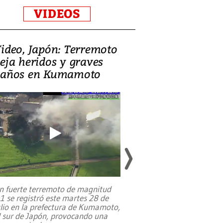
VIDEOS
ideo, Japón: Terremoto
Israel regala 
eja heridos y graves
nueva embaja
años en Kumamoto
Jerusalén sob
familias pales
n fuerte terremoto de magnitud
,1 se registró este martes 28 de
Estados Unidos ha a
ulio en la prefectura de Kumamoto,
un dólar y durante 9
l sur de Japón, provocando una
el terreno para su 