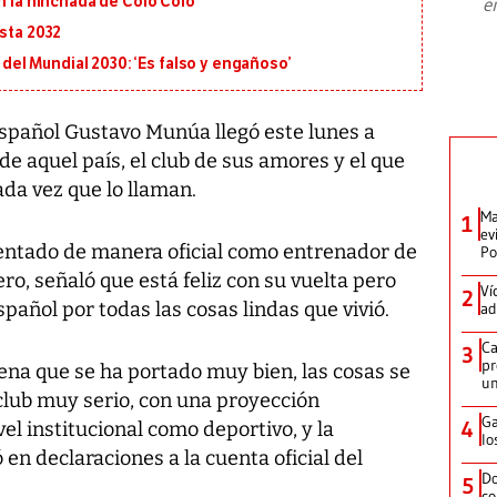
on la hinchada de Colo Colo
e
plan para modernizar la institución
asta 2032
l del Mundial 2030: ‘Es falso y engañoso’
spañol Gustavo Munúa llegó este lunes a
de aquel país, el club de sus amores y el que
ada vez que lo llaman.
Ma
1
ev
sentado de manera oficial como entrenador de
Po
ero, señaló que está feliz con su vuelta pero
Ví
2
spañol por todas las cosas lindas que vivió.
ad
Ca
3
pr
na que se ha portado muy bien, las cosas se
un
club muy serio, con una proyección
Ga
4
el institucional como deportivo, y la
lo
en declaraciones a la cuenta oficial del
Do
5
co