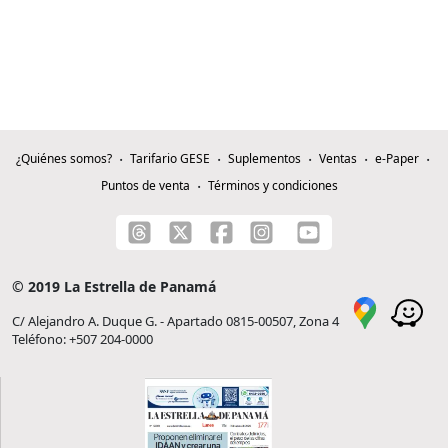
¿Quiénes somos?
Tarifario GESE
Suplementos
Ventas
e-Paper
Puntos de venta
Términos y condiciones
© 2019 La Estrella de Panamá
C/ Alejandro A. Duque G. - Apartado 0815-00507, Zona 4
Teléfono: +507 204-0000