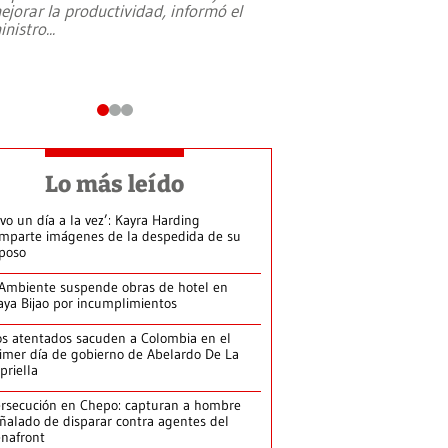
ejorar la productividad, informó el
periodismo, el derech
inistro
...
reformas constitucio
desafíos de nuevas t
Lo más leído
ivo un día a la vez’: Kayra Harding
mparte imágenes de la despedida de su
poso
Ambiente suspende obras de hotel en
aya Bijao por incumplimientos
s atentados sacuden a Colombia en el
imer día de gobierno de Abelardo De La
priella
rsecución en Chepo: capturan a hombre
ñalado de disparar contra agentes del
nafront