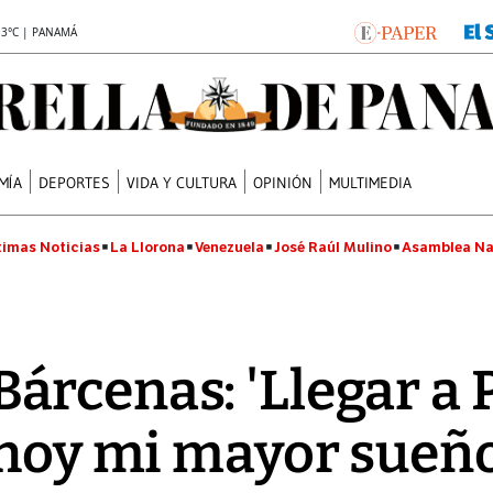
.3°C | PANAMÁ
MÍA
DEPORTES
VIDA Y CULTURA
OPINIÓN
MULTIMEDIA
timas Noticias
La Llorona
Venezuela
José Raúl Mulino
Asamblea Na
árcenas: 'Llegar a
 hoy mi mayor sueño