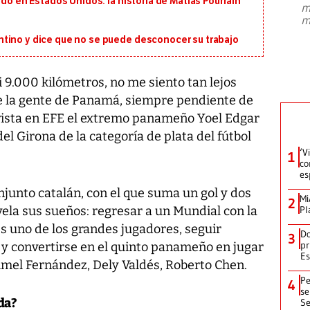
ido en Estados Unidos: la historia de Matías Pourrain
m
presidente de Brasil, Luiz Inácio Lula
m
da Silva, oficializó este domingo su
candidatura
...
tino y dice que no se puede desconocer su trabajo
i 9.000 kilómetros, no me siento tan lejos
e la gente de Panamá, siempre pendiente de
evista en EFE el extremo panameño Yoel Edgar
el Girona de la categoría de plata del fútbol
‘V
1
co
es
njunto catalán, con el que suma un gol y dos
Mi
2
vela sus sueños: regresar a un Mundial con la
Pl
s uno de los grandes jugadores, seguir
Do
3
pr
 y convertirse en el quinto panameño en jugar
Es
mmel Fernández, Dely Valdés, Roberto Chen.
Pe
4
se
da?
Se