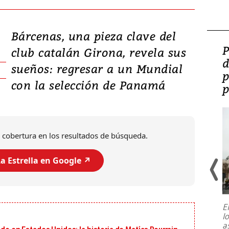
Bárcenas, una pieza clave del
Video: Lula lanza su
P
club catalán Girona, revela sus
candidatura con
d
sueños: regresar a un Mundial
promesas de inversión
p
con la selección de Panamá
en defensa, educación y
p
tierras raras
 cobertura en los resultados de búsqueda.
a Estrella en Google ↗️
E
l
Entre recuerdos y escuetas
a
referencias hacia sus adversarios, el