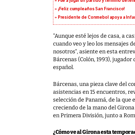
Fue a jugar un partido y terminó deten
¡Feliz cumpleaños San Francisco!
Presidente de Conmebol apoya a Infan
"Aunque esté lejos de casa, a cas
cuando veo y leo los mensajes d
nosotros", asiente en esta entr
Bárcenas (Colón, 1993), jugador d
español.
Bárcenas, una pieza clave del co
asistencias en 15 encuentros, re
selección de Panamá, de la que e
creciendo de la mano del Girona
en Primera División, junto a Ro
¿Cómo ve al Girona esta tempora