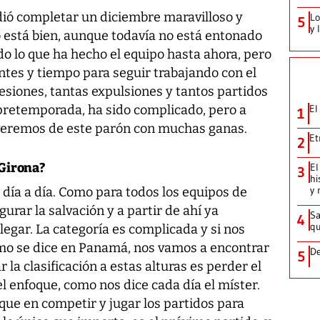
dió completar un diciembre maravilloso y
Lo
5
y 
po está bien, aunque todavía no está entonado
o lo que ha hecho el equipo hasta ahora, pero
ntes y tiempo para seguir trabajando con el
lesiones, tantas expulsiones y tantos partidos
 pretemporada, ha sido complicado, pero a
El
1
lveremos de este parón con muchas ganas.
Et
2
 Girona?
El
3
hi
y 
 día a día. Como para todos los equipos de
gurar la salvación y a partir de ahí ya
Sa
4
qu
gar. La categoría es complicada y si nos
mo se dice en Panamá, nos vamos a encontrar
De
5
la clasificación a estas alturas es perder el
 enfoque, como nos dice cada día el míster.
que en competir y jugar los partidos para