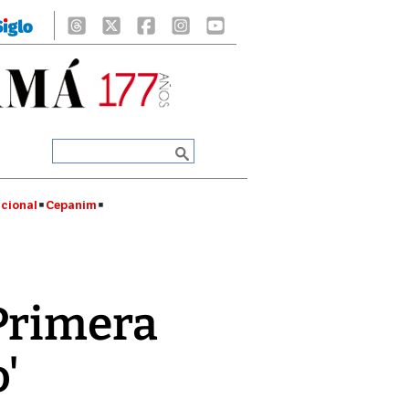
cional
Cepanim
 Primera
'