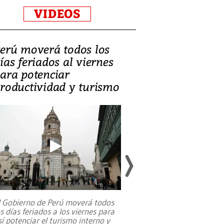
VIDEOS
erú moverá todos los
Video, Catalin
ías feriados al viernes
‘Si la gente el
ara potenciar
criminales, la
roductividad y turismo
sociedades de
suicidarse’
l Gobierno de Perú moverá todos
os días feriados a los viernes para
La exmagistrada co
sí potenciar el turismo interno y
sobre el rol de contr