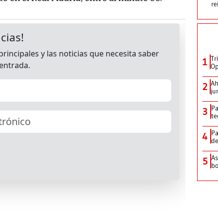
re
Tr
1
Op
Ah
2
ju
Pa
3
te
Pa
4
de
As
5
bo