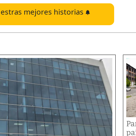
estras mejores historias
Pa
pa