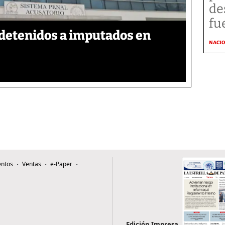
de
fu
detenidos a imputados en
NACI
ntos
Ventas
e-Paper
Edición Impresa