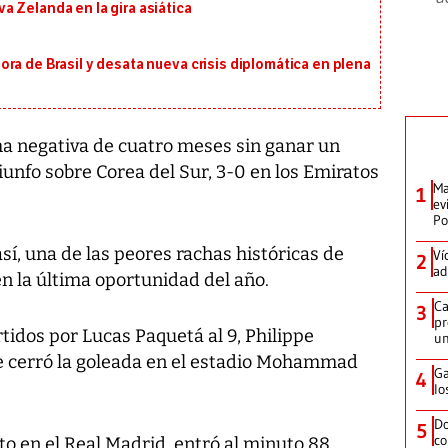
 Zelanda en la gira asiática
ra de Brasil y desata nueva crisis diplomática en plena
ha negativa de cuatro meses sin ganar un
iunfo sobre Corea del Sur, 3-0 en los Emiratos
Ma
1
ev
Po
así, una de las peores rachas históricas de
Ví
2
ad
 en la última oportunidad del año.
Ca
3
pr
rtidos por Lucas Paquetá al 9, Philippe
un
que cerró la goleada en el estadio Mohammad
Ga
4
lo
Do
5
co
o en el Real Madrid, entró al minuto 88.