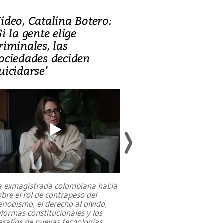
ideo, Catalina Botero:
Video: Lula la
Si la gente elige
candidatura 
riminales, las
promesas de i
ociedades deciden
en defensa, ed
uicidarse’
tierras raras
a exmagistrada colombiana habla
Entre recuerdos y es
obre el rol de contrapeso del
referencias hacia sus
eriodismo, el derecho al olvido,
presidente de Brasil,
eformas constitucionales y los
da Silva, oficializó 
esafíos de nuevas tecnologías
...
candidatura
...