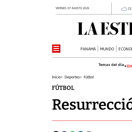
VIERNES 07 AGOSTO 2026
23
PANAMÁ
MUNDO
ECONO
Úl
Inicio
>
Deportes
>
Fútbol
FÚTBOL
Resurrecció