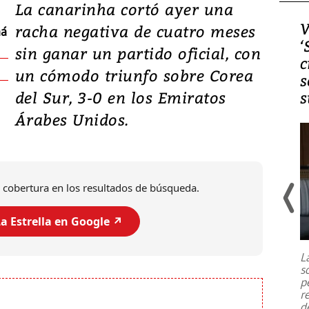
La canarinha cortó ayer una
Video, Japón: Terremoto
V
racha negativa de cuatro meses
má
deja heridos y graves
‘
sin ganar un partido oficial, con
daños en Kumamoto
c
un cómodo triunfo sobre Corea
s
del Sur, 3-0 en los Emiratos
s
Árabes Unidos.
 cobertura en los resultados de búsqueda.
a Estrella en Google ↗️
Un fuerte terremoto de magnitud
7,1 se registró este martes 28 de
julio en la prefectura de Kumamoto,
L
al sur de Japón, provocando una
s
emergencia de gran
...
p
r
d