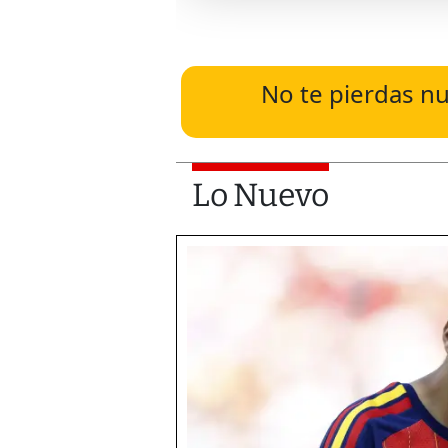
No te pierdas nu
Lo Nuevo