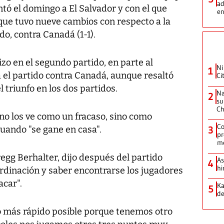
ad
ntó el domingo a El Salvador y con el que
en
 que tuvo nueve cambios con respecto a la
do, contra Canadá (1-1).
izo en el segundo partido, en parte al
Ni
1
 el partido contra Canadá, aunque resaltó
Ci
 triunfo en los dos partidos.
Na
2
su
Ch
 no los ve como un fracaso, sino como
Co
uando "se gane en casa".
3
pr
m
egg Berhalter, dijo después del partido
As
4
hi
ordinación y saber encontrarse los jugadores
acar".
Ka
5
de
 más rápido posible porque tenemos otro