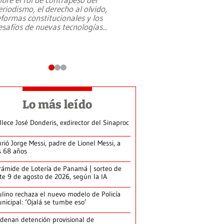
eriodismo, el derecho al olvido,
presidente de Brasil,
eformas constitucionales y los
da Silva, oficializó 
esafíos de nuevas tecnologías
...
candidatura
...
Lo más leído
llece José Donderis, exdirector del Sinaproc
rió Jorge Messi, padre de Lionel Messi, a
s 68 años
rámide de Lotería de Panamá | sorteo de
te 9 de agosto de 2026, según la IA
lino rechaza el nuevo modelo de Policía
nicipal: ‘Ojalá se tumbe eso’
denan detención provisional de