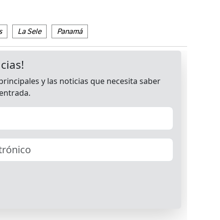
s
La Sele
Panamá