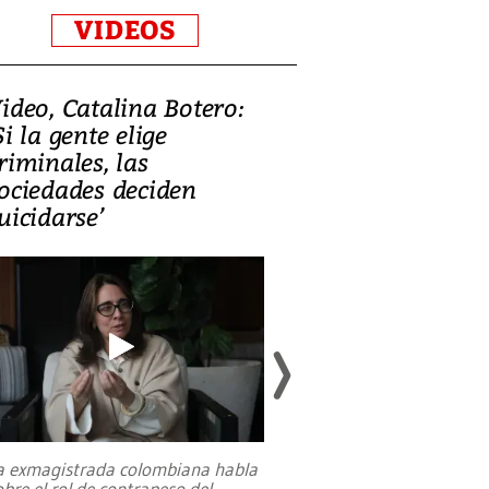
VIDEOS
ideo, Catalina Botero:
Video: Lula la
Si la gente elige
candidatura 
riminales, las
promesas de i
ociedades deciden
en defensa, ed
uicidarse’
tierras raras
a exmagistrada colombiana habla
Entre recuerdos y es
obre el rol de contrapeso del
referencias hacia sus