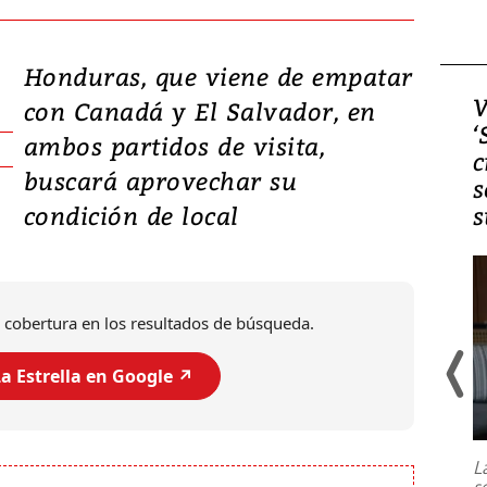
Honduras, que viene de empatar
Video, Japón: Terremoto
V
con Canadá y El Salvador, en
deja heridos y graves
‘
ambos partidos de visita,
daños en Kumamoto
c
buscará aprovechar su
s
condición de local
s
 cobertura en los resultados de búsqueda.
a Estrella en Google ↗️
Un fuerte terremoto de magnitud
7,1 se registró este martes 28 de
julio en la prefectura de Kumamoto,
L
al sur de Japón, provocando una
s