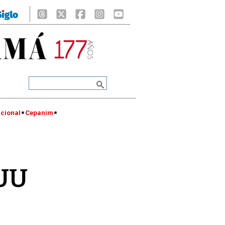
cional
Cepanim
EUU