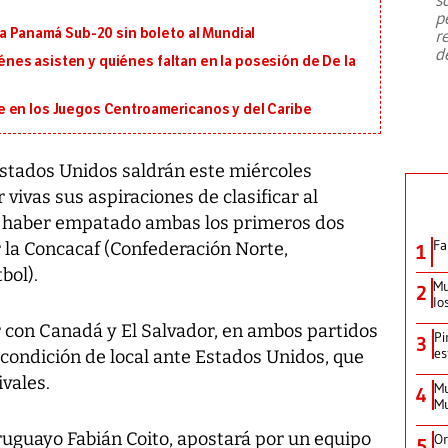
emergencia de gran
...
p
 a Panamá Sub-20 sin boleto al Mundial
r
d
uiénes asisten y quiénes faltan en la posesión de De la
 en los Juegos Centroamericanos y del Caribe
stados Unidos saldrán este miércoles
vivas sus aspiraciones de clasificar al
e haber empatado ambas los primeros dos
Fa
r la Concacaf (Confederación Norte,
1
bol).
Mu
2
lo
 con Canadá y El Salvador, en ambos partidos
Pi
3
es
 condición de local ante Estados Unidos, que
vales.
Mu
4
Mu
ruguayo Fabián Coito, apostará por un equipo
Or
5