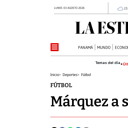
LUNES 03 AGOSTO 2026
23
PANAMÁ
MUNDO
ECONO
Úl
Inicio
>
Deportes
>
Fútbol
FÚTBOL
Márquez a s