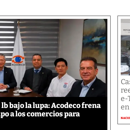
Ca
re
e-
lb bajo la lupa: Acodeco frena
en
mpo a los comercios para
NACI