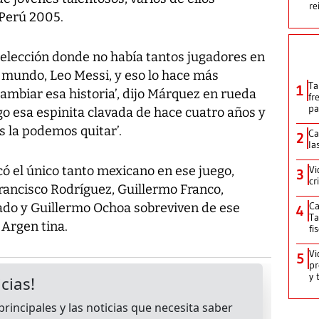
re
Perú 2005.
elección donde no había tantos jugadores en
l mundo, Leo Messi, y eso lo hace más
Ta
1
ambiar esa historia’, dijo Márquez en rueda
fr
pa
o esa espinita clavada de hace cuatro años y
s la podemos quitar’.
Ca
2
la
 el único tanto mexicano en ese juego,
Vi
3
cr
Francisco Rodríguez, Guillermo Franco,
Ca
do y Guillermo Ochoa sobreviven de ese
4
Ta
Argen tina.
fi
Vi
5
pr
y 