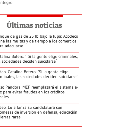
integro
Últimas noticias
nque de gas de 25 lb bajo la lupa: Acodeco
ena las multas y da tiempo a los comercios
ra adecuarse
talina Botero: ‘ Si la gente elige criminales,
s sociedades deciden suicidarse’
deo, Catalina Botero: ‘Si la gente elige
iminales, las sociedades deciden suicidarse’
so Pandora: MEF reemplazará el sistema e-
x para evitar fraudes en los créditos
scales
deo: Lula lanza su candidatura con
omesas de inversión en defensa, educación
tierras raras