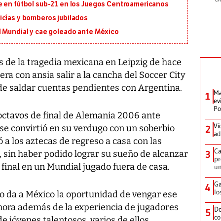
e en fútbol sub-21 en los Juegos Centroamericanos
icías y bomberos jubilados
l Mundial y cae goleado ante México
 de la tragedia mexicana en Leipzig de hace
ra con ansia salir a la cancha del Soccer City
de saldar cuentas pendientes con Argentina.
Ma
1
ev
Po
 octavos de final de Alemania 2006 ante
Ví
se convirtió en su verdugo con un soberbio
2
ad
 a los aztecas de regreso a casa con las
Ca
 sin haber podido lograr su sueño de alcanzar
3
pr
final en un Mundial jugado fuera de casa.
un
Ga
4
lo
no da a México la oportunidad de vengar ese
ahora además de la experiencia de jugadores
Do
5
co
 jóvenes talentosos, varios de ellos