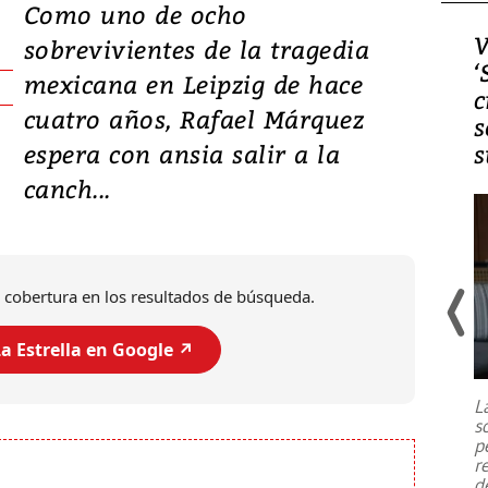
Como uno de ocho
Video, Japón: Terremoto
V
sobrevivientes de la tragedia
deja heridos y graves
‘
mexicana en Leipzig de hace
daños en Kumamoto
c
cuatro años, Rafael Márquez
s
espera con ansia salir a la
s
canch...
 cobertura en los resultados de búsqueda.
a Estrella en Google ↗️
Un fuerte terremoto de magnitud
7,1 se registró este martes 28 de
julio en la prefectura de Kumamoto,
L
al sur de Japón, provocando una
s
emergencia de gran
...
p
r
d