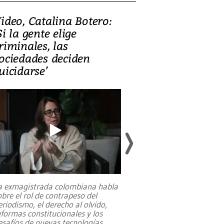
ideo, Catalina Botero:
Video: Lula la
Si la gente elige
candidatura 
riminales, las
promesas de i
ociedades deciden
en defensa, ed
uicidarse’
tierras raras
a exmagistrada colombiana habla
Entre recuerdos y es
obre el rol de contrapeso del
referencias hacia sus
eriodismo, el derecho al olvido,
presidente de Brasil,
eformas constitucionales y los
da Silva, oficializó 
esafíos de nuevas tecnologías
...
candidatura
...