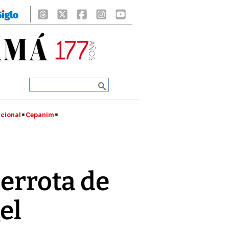
cional
Cepanim
derrota de
el