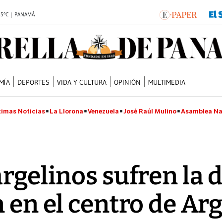
.5°C | PANAMÁ
MÍA
DEPORTES
VIDA Y CULTURA
OPINIÓN
MULTIMEDIA
timas Noticias
La Llorona
Venezuela
José Raúl Mulino
Asamblea Na
argelinos sufren la 
 en el centro de Arg