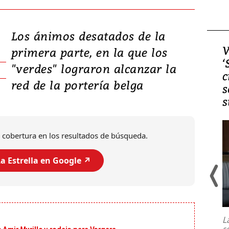
Los ánimos desatados de la
Video, Japón: Terremoto
V
primera parte, en la que los
deja heridos y graves
‘
"verdes" lograron alcanzar la
daños en Kumamoto
c
red de la portería belga
s
s
 cobertura en los resultados de búsqueda.
a Estrella en Google ↗️
Un fuerte terremoto de magnitud
7,1 se registró este martes 28 de
julio en la prefectura de Kumamoto,
L
al sur de Japón, provocando una
s