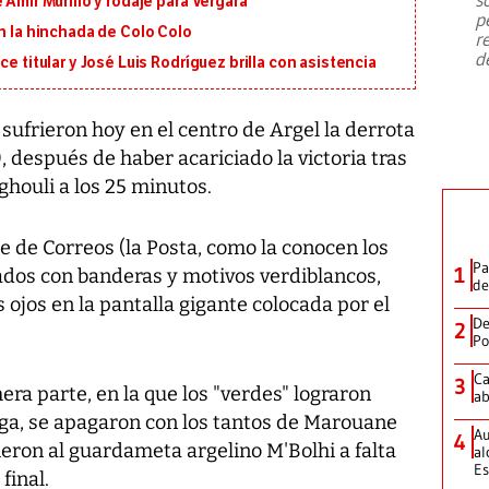
 Amir Murillo y rodaje para Vergara
emergencia de gran
...
p
on la hinchada de Colo Colo
r
d
e titular y José Luis Rodríguez brilla con asistencia
 sufrieron hoy en el centro de Argel la derrota
), después de haber acariciado la victoria tras
ghouli a los 25 minutos.
de de Correos (la Posta, como la conocen los
Pa
1
viados con banderas y motivos verdiblancos,
de
ojos en la pantalla gigante colocada por el
De
2
Po
Ca
3
ra parte, en la que los "verdes" lograron
ab
elga, se apagaron con los tantos de Marouane
Au
4
tieron al guardameta argelino M'Bolhi a falta
al
Es
final.