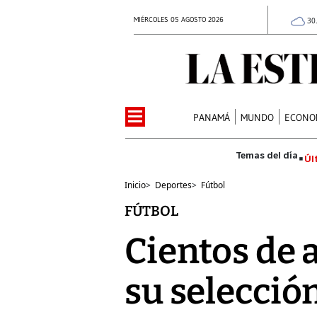
MIÉRCOLES 05 AGOSTO 2026
30
PANAMÁ
MUNDO
ECONO
Úl
Inicio
>
Deportes
>
Fútbol
FÚTBOL
Cientos de 
su selección