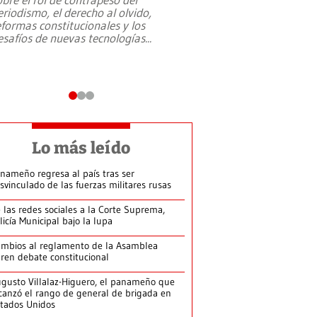
eriodismo, el derecho al olvido,
presidente de Brasil,
eformas constitucionales y los
da Silva, oficializó 
esafíos de nuevas tecnologías
...
candidatura
...
Lo más leído
nameño regresa al país tras ser
svinculado de las fuerzas militares rusas
 las redes sociales a la Corte Suprema,
licía Municipal bajo la lupa
mbios al reglamento de la Asamblea
ren debate constitucional
gusto Villalaz-Higuero, el panameño que
canzó el rango de general de brigada en
tados Unidos