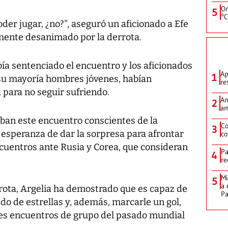
On
5
°C
der jugar, ¿no?", aseguró un aficionado a Efe
amente desanimado por la derrota.
ía sentenciado el encuentro y los aficionados
Ap
1
n su mayoría hombres jóvenes, habían
re
para no seguir sufriendo.
Am
2
am
aban este encuentro conscientes de la
Co
3
la esperanza de dar la sorpresa para afrontar
co
ncuentros ante Rusia y Corea, que consideran
Pa
4
re
Mi
5
a 
ota, Argelia ha demostrado que es capaz de
P
ado de estrellas y, además, marcarle un gol,
tres encuentros de grupo del pasado mundial