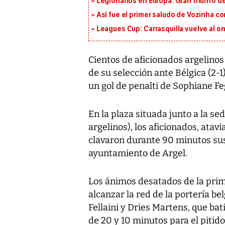
Legionarios en Europa: Gran triunfo de
Así fue el primer saludo de Vozinha c
Leagues Cup: Carrasquilla vuelve al onc
Cientos de aficionados argelinos
de su selección ante Bélgica (2-1
un gol de penalti de Sophiane Fe
En la plaza situada junto a la se
argelinos), los aficionados, ata
clavaron durante 90 minutos sus 
ayuntamiento de Argel.
Los ánimos desatados de la prime
alcanzar la red de la portería b
Fellaini y Dries Martens, que ba
de 20 y 10 minutos para el pitido 