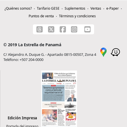
¿Quiénes somos?
Tarifario GESE
Suplementos
Ventas
e-Paper
Puntos de venta
Términos y condiciones
© 2019 La Estrella de Panamá
C/ Alejandro A. Duque G. - Apartado 0815-00507, Zona 4
Teléfono: +507 204-0000
Edición Impresa
Portada del impreso