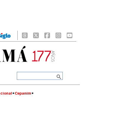
cional
Cepanim