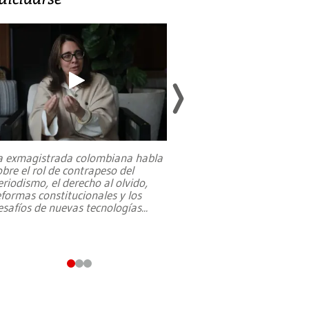
a exmagistrada colombiana habla
Entre recuerdos y es
obre el rol de contrapeso del
referencias hacia sus
eriodismo, el derecho al olvido,
presidente de Brasil,
eformas constitucionales y los
da Silva, oficializó 
esafíos de nuevas tecnologías
...
candidatura
...