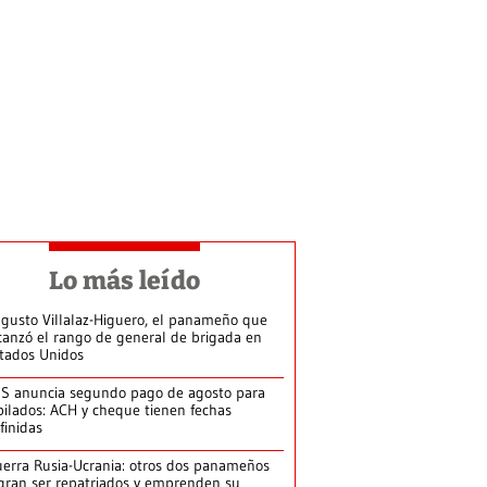
Lo más leído
gusto Villalaz-Higuero, el panameño que
canzó el rango de general de brigada en
tados Unidos
S anuncia segundo pago de agosto para
bilados: ACH y cheque tienen fechas
finidas
erra Rusia-Ucrania: otros dos panameños
gran ser repatriados y emprenden su