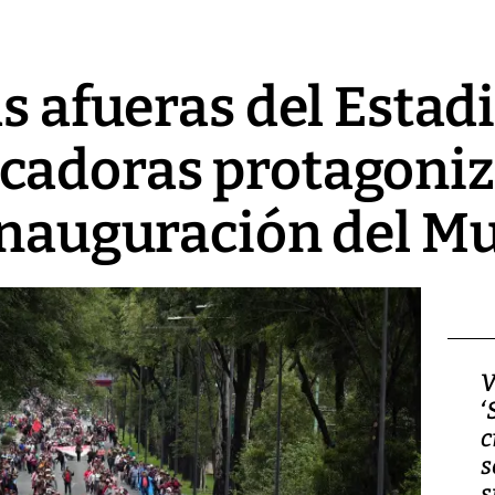
s afueras del Estad
cadoras protagoniz
inauguración del M
Video, Japón: Terremoto
V
deja heridos y graves
‘
daños en Kumamoto
c
s
s