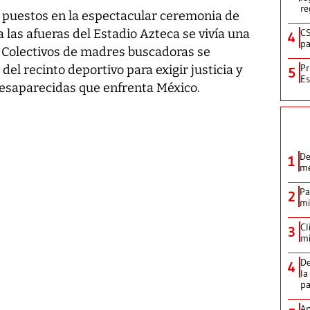
re
s puestos en la espectacular ceremonia de
CS
 las afueras del Estadio Azteca se vivía una
4
pa
 Colectivos de madres buscadoras se
Pr
el recinto deportivo para exigir justicia y
5
Es
s desaparecidas que enfrenta México.
De
1
me
Pa
2
mi
Cl
3
mi
De
4
la
p
Ap