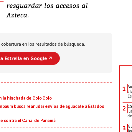
resguardar los accesos al
Azteca.
 cobertura en los resultados de búsqueda.
a Estrella en Google ↗️
Au
1
al
Es
on la hinchada de Colo Colo
CS
inbaum busca reanudar envíos de aguacate a Estados
2
ju
de
e contra el Canal de Panamá
Gu
3
lo