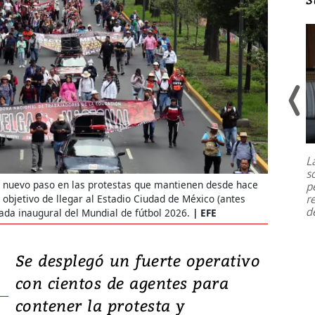
Un fuerte terremoto de magnitud
7,1 se registró este martes 28 de
julio en la prefectura de Kumamoto,
L
al sur de Japón, provocando una
s
emergencia de gran
...
 nuevo paso en las protestas que mantienen desde hace
p
r
 objetivo de llegar al Estadio Ciudad de México (antes
d
nada inaugural del Mundial de fútbol 2026.
EFE
Se desplegó un fuerte operativo
con cientos de agentes para
contener la protesta y