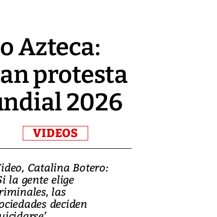
io Azteca:
an protesta
undial 2026
VIDEOS
ideo, Catalina Botero:
Video: Lula la
Si la gente elige
candidatura 
riminales, las
promesas de i
ociedades deciden
en defensa, ed
uicidarse’
tierras raras