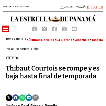
MARTES 04 AGOSTO 2026
23.9°C | PANAMÁ
Últimas Noticias
La Llorona
Venezuela
José Raúl
Inicio
>
Deportes
>
Fútbol
FÚTBOL
Thibaut Courtois se rompe y es
baja hasta final de temporada