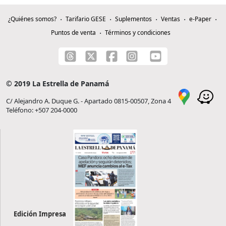
¿Quiénes somos?
Tarifario GESE
Suplementos
Ventas
e-Paper
Puntos de venta
Términos y condiciones
© 2019 La Estrella de Panamá
C/ Alejandro A. Duque G. - Apartado 0815-00507, Zona 4
Teléfono: +507 204-0000
Edición Impresa