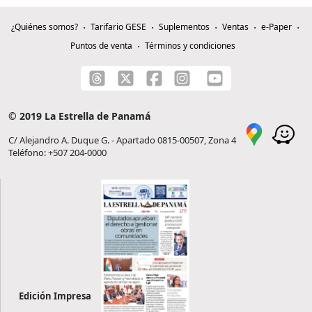
¿Quiénes somos?
Tarifario GESE
Suplementos
Ventas
e-Paper
Puntos de venta
Términos y condiciones
© 2019 La Estrella de Panamá
C/ Alejandro A. Duque G. - Apartado 0815-00507, Zona 4
Teléfono: +507 204-0000
Edición Impresa