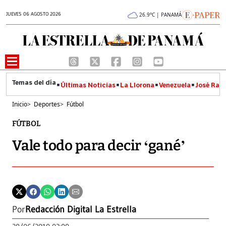
JUEVES 06 AGOSTO 2026
26.9°C | PANAMÁ
Últimas Noticias
La Llorona
Venezuela
José Raúl
Inicio
>
Deportes
>
Fútbol
FÚTBOL
Vale todo para decir ‘gané’
Por
Redacción Digital La Estrella