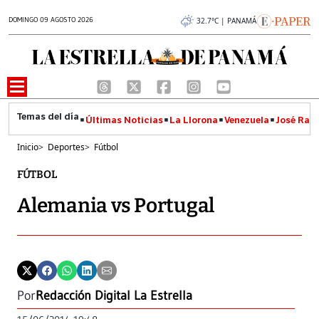
DOMINGO 09 AGOSTO 2026
32.7°C | PANAMÁ
Últimas Noticias
La Llorona
Venezuela
José Raúl
Inicio
>
Deportes
>
Fútbol
FÚTBOL
Alemania vs Portugal
Por
Redacción Digital La Estrella