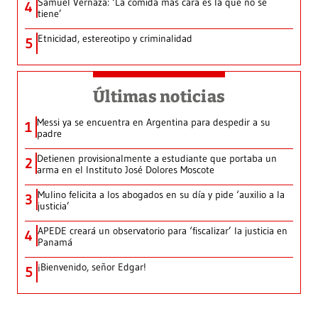
Samuel Vernaza: ‘La comida más cara es la que no se
4
tiene’
Etnicidad, estereotipo y criminalidad
5
Últimas noticias
Messi ya se encuentra en Argentina para despedir a su
1
padre
Detienen provisionalmente a estudiante que portaba un
2
arma en el Instituto José Dolores Moscote
Mulino felicita a los abogados en su día y pide ‘auxilio a la
3
justicia’
APEDE creará un observatorio para ‘fiscalizar’ la justicia en
4
Panamá
¡Bienvenido, señor Edgar!
5