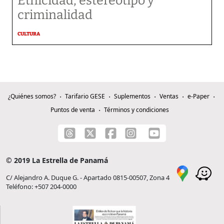
Etnicidad, estereotipo y
criminalidad
CULTURA
¿Quiénes somos?
Tarifario GESE
Suplementos
Ventas
e-Paper
Puntos de venta
Términos y condiciones
© 2019 La Estrella de Panamá
C/ Alejandro A. Duque G. - Apartado 0815-00507, Zona 4
Teléfono: +507 204-0000