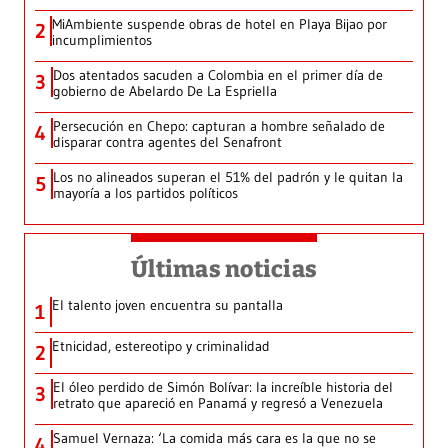
MiAmbiente suspende obras de hotel en Playa Bijao por
2
incumplimientos
Dos atentados sacuden a Colombia en el primer día de
3
gobierno de Abelardo De La Espriella
Persecución en Chepo: capturan a hombre señalado de
4
disparar contra agentes del Senafront
Los no alineados superan el 51% del padrón y le quitan la
5
mayoría a los partidos políticos
Últimas noticias
El talento joven encuentra su pantalla​
1
Etnicidad, estereotipo y criminalidad
2
El óleo perdido de Simón Bolívar: la increíble historia del
3
retrato que apareció en Panamá y regresó a Venezuela
Samuel Vernaza: ‘La comida más cara es la que no se
4