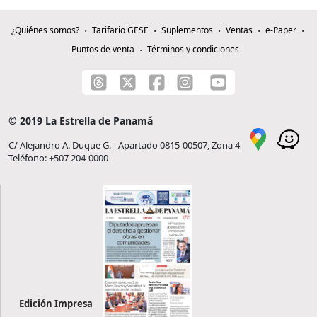
¿Quiénes somos?
Tarifario GESE
Suplementos
Ventas
e-Paper
Puntos de venta
Términos y condiciones
© 2019 La Estrella de Panamá
C/ Alejandro A. Duque G. - Apartado 0815-00507, Zona 4
Teléfono: +507 204-0000
Edición Impresa