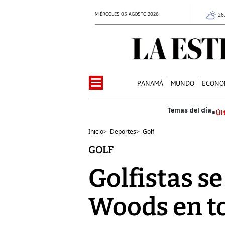
MIÉRCOLES 05 AGOSTO 2026
26
PANAMÁ
MUNDO
ECONO
Úl
Inicio
>
Deportes
>
Golf
GOLF
Golfistas se
Woods en t