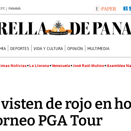
.3°C | PANAMÁ
MÍA
DEPORTES
VIDA Y CULTURA
OPINIÓN
MULTIMEDIA
timas Noticias
La Llorona
Venezuela
José Raúl Mulino
Asamblea Na
 visten de rojo en h
orneo PGA Tour