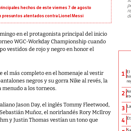
emergencia de gran
...
p
principales hechos de este viernes 7 de agosto
r
d
on presuntos atentados contra Lionel Messi
mingo en el protagonista principal del inicio
l torneo WGC-Workday Championship cuando
po vestidos de rojo y negro en honor el
El
e el más completo en el homenaje al vestir
1
hi
antalones negros y su gorra Nike al revés, la
re
 menudo a los torneos.
An
2
es
raliano Jason Day, el inglés Tommy Fleetwood,
La
3
ebastián Muñoz, el norirlandés Rory McIlroy
Et
Rahm y Justin Thomas vestían un tono que
4
Sa