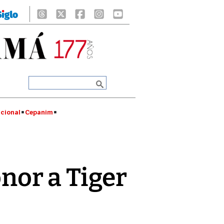
cional
Cepanim
onor a Tiger