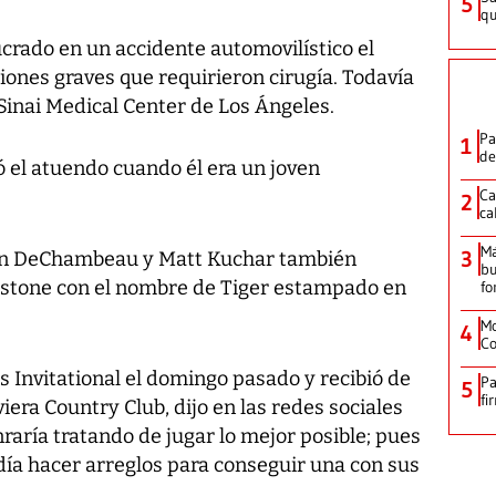
5
qu
crado en un accidente automovilístico el
siones graves que requirieron cirugía. Todavía
Sinai Medical Center de Los Ángeles.
Pa
1
de
 el atuendo cuando él era un joven
Ca
2
ca
M
3
on DeChambeau y Matt Kuchar también
bu
estone con el nombre de Tiger estampado en
fo
Mo
4
Co
 Invitational el domingo pasado y recibió de
Pa
5
fi
iera Country Club, dijo en las redes sociales
nraría tratando de jugar lo mejor posible; pues
día hacer arreglos para conseguir una con sus