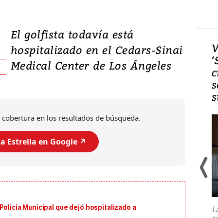
El golfista todavía está
Video, Japón: Terremoto
V
hospitalizado en el Cedars-Sinai
deja heridos y graves
‘
Medical Center de Los Ángeles
daños en Kumamoto
c
s
s
 cobertura en los resultados de búsqueda.
a Estrella en Google ↗️
Un fuerte terremoto de magnitud
7,1 se registró este martes 28 de
julio en la prefectura de Kumamoto,
Policía Municipal que dejó hospitalizado a
L
al sur de Japón, provocando una
s