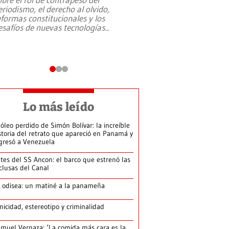
eriodismo, el derecho al olvido,
presidente de Brasil,
eformas constitucionales y los
da Silva, oficializó 
esafíos de nuevas tecnologías
...
candidatura
...
Lo más leído
 óleo perdido de Simón Bolívar: la increíble
storia del retrato que apareció en Panamá y
gresó a Venezuela
tes del SS Ancon: el barco que estrenó las
clusas del Canal
 odisea: un matiné a la panameña
nicidad, estereotipo y criminalidad
muel Vernaza: ‘La comida más cara es la