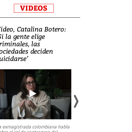
VIDEOS
ideo, Catalina Botero:
Video: Lula la
Si la gente elige
candidatura 
riminales, las
promesas de i
ociedades deciden
en defensa, ed
uicidarse’
tierras raras
a exmagistrada colombiana habla
Entre recuerdos y es
obre el rol de contrapeso del
referencias hacia sus