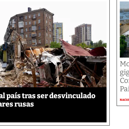
Mo
gi
Co
Pai
 país tras ser desvinculado
NACI
tares rusas