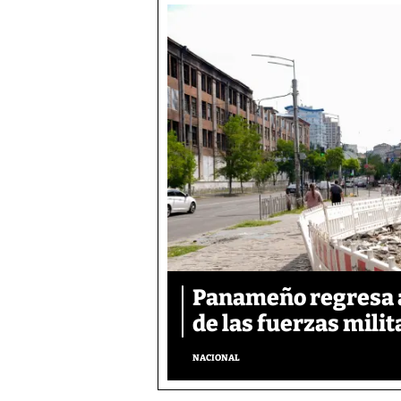
Panameño regresa al
de las fuerzas mili
NACIONAL