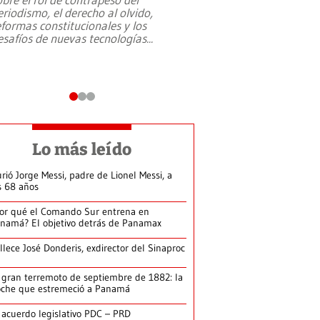
eriodismo, el derecho al olvido,
presidente de Brasil,
eformas constitucionales y los
da Silva, oficializó 
esafíos de nuevas tecnologías
...
candidatura
...
Lo más leído
rió Jorge Messi, padre de Lionel Messi, a
s 68 años
or qué el Comando Sur entrena en
namá? El objetivo detrás de Panamax
llece José Donderis, exdirector del Sinaproc
 gran terremoto de septiembre de 1882: la
che que estremeció a Panamá
 acuerdo legislativo PDC – PRD