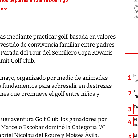
n los deportes en Santo Domingo
emergencia de gran
...
p
nero
r
d
as mediante practicar golf, basada en valores
vestido de convivencia familiar entre padres
a Parada del Tour del Semillero Copa Kiwanis
mit Golf Club.
Mu
1
e mayo, organizado por medio de animadas
lo
os fundamentos para sobresalir en destrezas
¿P
2
ones que promueve el golf entre niños y
Pa
Fa
3
Buenaventura Golf Club, los ganadores por
El
4
no
: Marcelo Escobar dominó la Categoría "A"
briel Nicolau del Roure y Moisés Ávila.
El
5