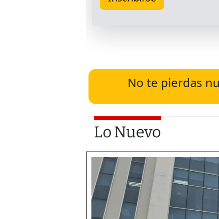
No te pierdas nu
Lo Nuevo