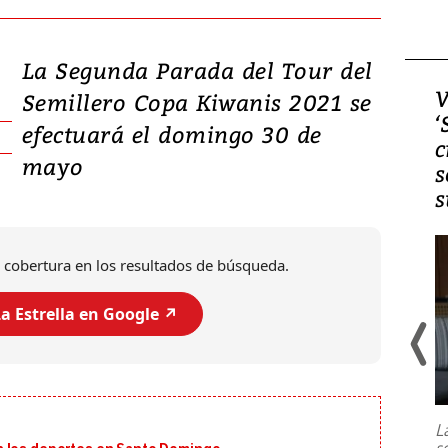
La Segunda Parada del Tour del
Video, Japón: Terremoto
V
Semillero Copa Kiwanis 2021 se
deja heridos y graves
‘
efectuará el domingo 30 de
daños en Kumamoto
c
mayo
s
s
 cobertura en los resultados de búsqueda.
a Estrella en Google ↗️
Un fuerte terremoto de magnitud
7,1 se registró este martes 28 de
julio en la prefectura de Kumamoto,
L
al sur de Japón, provocando una
s