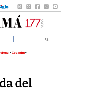
cional
Cepanim
da del