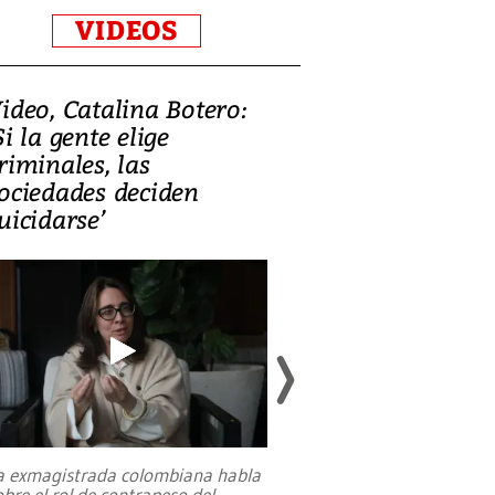
VIDEOS
ideo, Catalina Botero:
Video: Lula la
Si la gente elige
candidatura 
riminales, las
promesas de i
ociedades deciden
en defensa, ed
uicidarse’
tierras raras
a exmagistrada colombiana habla
Entre recuerdos y es
obre el rol de contrapeso del
referencias hacia sus