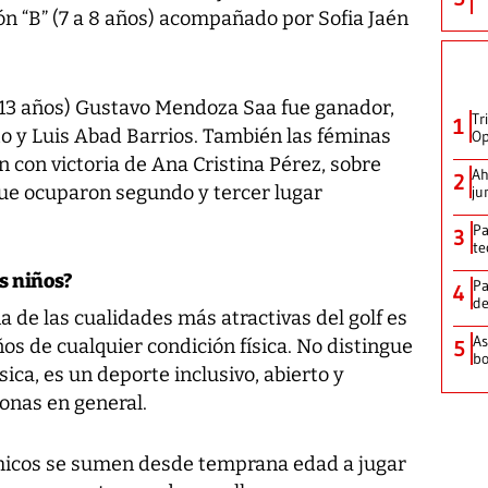
ón “B” (7 a 8 años) acompañado por Sofia Jaén
a 13 años) Gustavo Mendoza Saa fue ganador,
Tr
1
o y Luis Abad Barrios. También las féminas
Op
n con victoria de Ana Cristina Pérez, sobre
Ah
2
ue ocuparon segundo y tercer lugar
ju
Pa
3
te
os niños?
Pa
4
de
a de las cualidades más atractivas del golf es
As
os de cualquier condición física. No distingue
5
bo
sica, es un deporte inclusivo, abierto y
onas en general.
chicos se sumen desde temprana edad a jugar