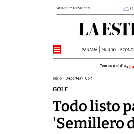
VIERNES 07 AGOSTO 2026
32
PANAMÁ
MUNDO
ECONO
Úl
Inicio
>
Deportes
>
Golf
GOLF
Todo listo 
'Semillero 