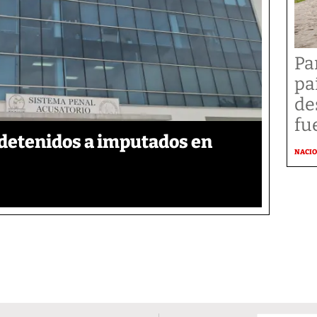
Pa
pa
de
fu
detenidos a imputados en
NACI