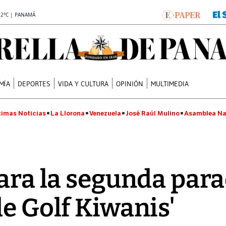
.2°C | PANAMÁ
MÍA
DEPORTES
VIDA Y CULTURA
OPINIÓN
MULTIMEDIA
timas Noticias
La Llorona
Venezuela
José Raúl Mulino
Asamblea Na
para la segunda para
de Golf Kiwanis'