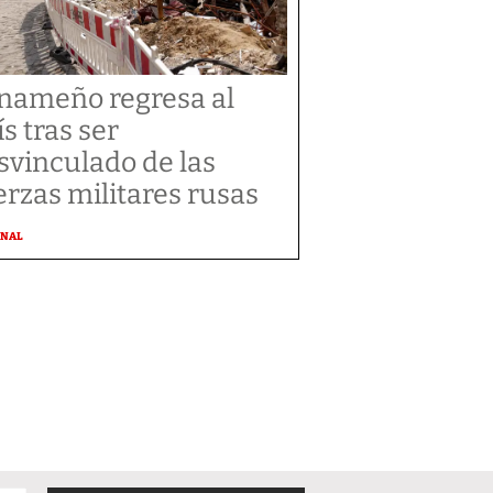
nameño regresa al
ís tras ser
svinculado de las
erzas militares rusas
ONAL