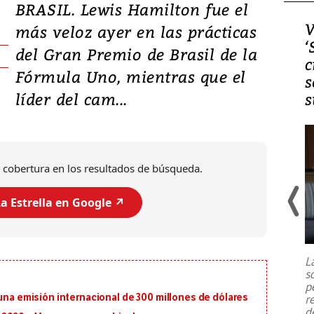
BRASIL. Lewis Hamilton fue el
Video, Japón: Terremoto
V
más veloz ayer en las prácticas
deja heridos y graves
‘
del Gran Premio de Brasil de la
daños en Kumamoto
c
Fórmula Uno, mientras que el
s
líder del cam...
s
 cobertura en los resultados de búsqueda.
a Estrella en Google ↗️
Un fuerte terremoto de magnitud
7,1 se registró este martes 28 de
julio en la prefectura de Kumamoto,
L
al sur de Japón, provocando una
s
emergencia de gran
...
p
 una emisión internacional de 300 millones de dólares
r
d