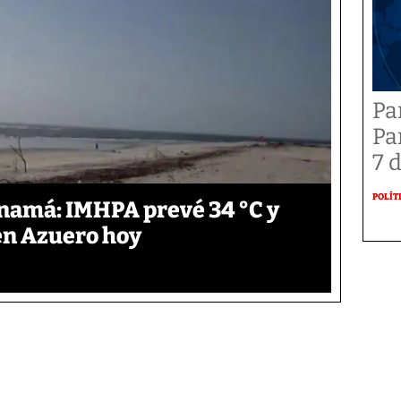
Pa
Pa
7 
POLÍT
anamá: IMHPA prevé 34 °C y
en Azuero hoy