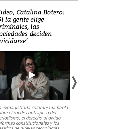
ideo, Catalina Botero:
Video: Lula la
Si la gente elige
candidatura 
riminales, las
promesas de i
ociedades deciden
en defensa, ed
uicidarse’
tierras raras
a exmagistrada colombiana habla
Entre recuerdos y es
obre el rol de contrapeso del
referencias hacia sus
eriodismo, el derecho al olvido,
presidente de Brasil,
eformas constitucionales y los
da Silva, oficializó 
esafíos de nuevas tecnologías
...
candidatura
...