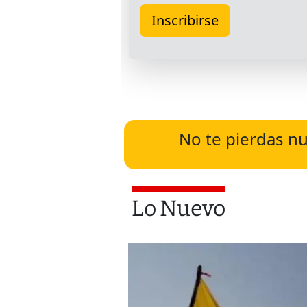
No te pierdas nu
Lo Nuevo