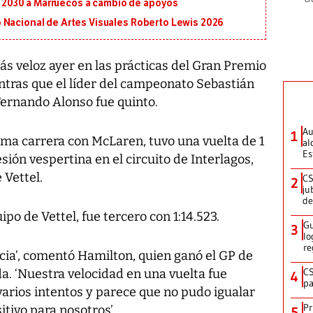
al 2030 a Marruecos a cambio de apoyos
 Nacional de Artes Visuales Roberto Lewis 2026
s veloz ayer en las prácticas del Gran Premio
ntras que el líder del campeonato Sebastián
Fernando Alonso fue quinto.
Au
1
ima carrera con McLaren, tuvo una vuelta de 1
al
Es
sión vespertina en el circuito de Interlagos,
 Vettel.
CS
2
ju
de
 de Vettel, fue tercero con 1:14.523.
Gu
3
lo
re
ia’, comentó Hamilton, quien ganó el GP de
CS
. ‘Nuestra velocidad en una vuelta fue
4
pa
arios intentos y parece que no pudo igualar
Pr
itivo para nosotros’.
5