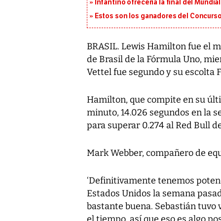
Infantino ofrecería la final del Mundi
Estos son los ganadores del Concurso
BRASIL. Lewis Hamilton fue el má
de Brasil de la Fórmula Uno, mie
Vettel fue segundo y su escolta 
Hamilton, que compite en su últ
minuto, 14.026 segundos en la se
para superar 0.274 al Red Bull de
Mark Webber, compañero de equipo
‘Definitivamente tenemos potenc
Estados Unidos la semana pasada
bastante buena. Sebastián tuvo v
el tiempo, así que eso es algo pos