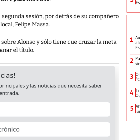
Es
a segunda sesión, por detrás de su compañero
 local, Felipe Massa.
Au
1
a sobre Alonso y sólo tiene que cruzar la meta
al
Es
nar el título.
Pa
2
vi
On
3
°C
Tr
4
Op
Ah
5
ju