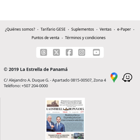
¿Quiénes somos?
Tarifario GESE
Suplementos
Ventas
e-Paper
Puntos de venta
Términos y condiciones
© 2019 La Estrella de Panamá
C/ Alejandro A. Duque G. - Apartado 0815-00507, Zona 4
Teléfono: +507 204-0000