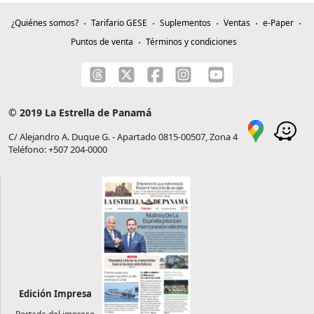
¿Quiénes somos?
Tarifario GESE
Suplementos
Ventas
e-Paper
Puntos de venta
Términos y condiciones
© 2019 La Estrella de Panamá
C/ Alejandro A. Duque G. - Apartado 0815-00507, Zona 4
Teléfono: +507 204-0000
Edición Impresa