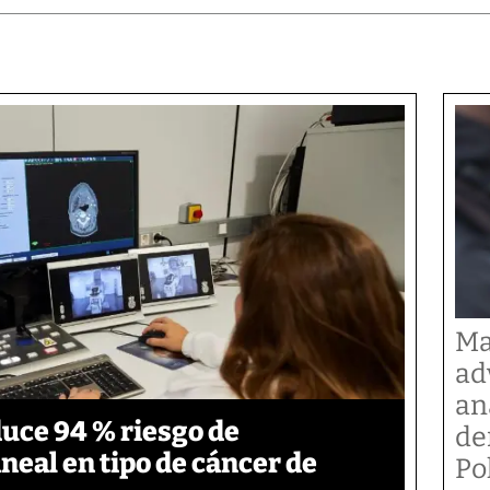
Ma
ad
an
duce 94 % riesgo de
de
neal en tipo de cáncer de
Po