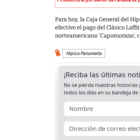
Comercio al por menor de Panamá se p
Para hoy, la Caja General del 
efectivo el pago del Clásico Laffi
norteamericano ‘Capomorano’, co
Hípica Panameña