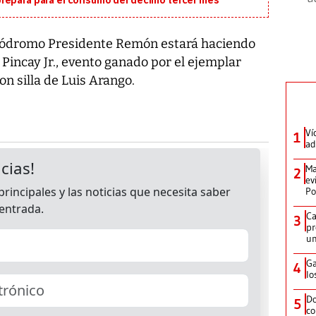
repara para el consumo del décimo tercer mes
Hipódromo Presidente Remón estará haciendo
t Pincay Jr., evento ganado por el ejemplar
n silla de Luis Arango.
Ví
1
ad
Ma
2
ev
Po
Ca
3
pr
un
Ga
4
lo
Do
5
co