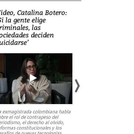
ideo, Catalina Botero:
Video: Lula la
Si la gente elige
candidatura 
riminales, las
promesas de i
ociedades deciden
en defensa, ed
uicidarse’
tierras raras
a exmagistrada colombiana habla
Entre recuerdos y es
obre el rol de contrapeso del
referencias hacia sus
eriodismo, el derecho al olvido,
presidente de Brasil,
eformas constitucionales y los
da Silva, oficializó 
esafíos de nuevas tecnologías
...
candidatura
...