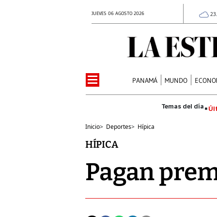
JUEVES 06 AGOSTO 2026
23
PANAMÁ
MUNDO
ECONO
Úl
Inicio
>
Deportes
>
Hípica
HÍPICA
Pagan prem