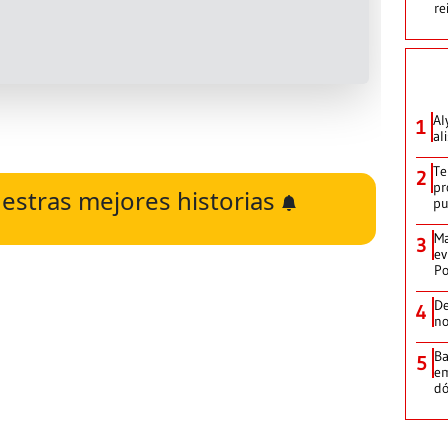
re
Al
1
al
Te
2
pr
estras mejores historias
p
Ma
3
ev
Po
De
4
no
Ba
5
em
dó