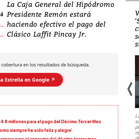
La Caja General del Hipódromo
Video, Japón: Terremoto
V
Presidente Remón estará
má
deja heridos y graves
‘
haciendo efectivo el pago del
daños en Kumamoto
c
Clásico Laffit Pincay Jr.
s
s
 cobertura en los resultados de búsqueda.
a Estrella en Google ↗️
Un fuerte terremoto de magnitud
7,1 se registró este martes 28 de
julio en la prefectura de Kumamoto,
L
al sur de Japón, provocando una
s
164.8 millones para el pago del Décimo Tercer Mes
emergencia de gran
...
p
como siempre he sido feliz y alegre’
r
d