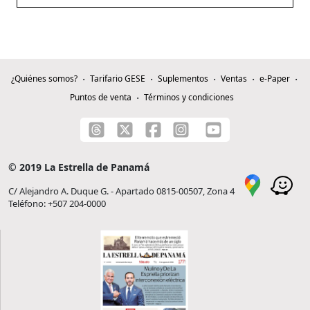
¿Quiénes somos?
Tarifario GESE
Suplementos
Ventas
e-Paper
Puntos de venta
Términos y condiciones
© 2019 La Estrella de Panamá
C/ Alejandro A. Duque G. - Apartado 0815-00507, Zona 4
Teléfono: +507 204-0000