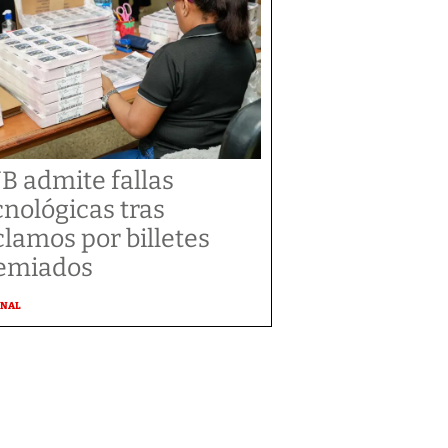
B admite fallas
cnológicas tras
clamos por billetes
emiados
ONAL