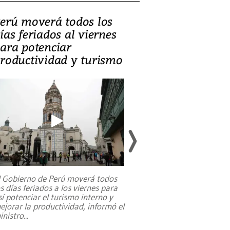
erú moverá todos los
Video, Catalin
ías feriados al viernes
‘Si la gente el
ara potenciar
criminales, la
roductividad y turismo
sociedades de
suicidarse’
l Gobierno de Perú moverá todos
os días feriados a los viernes para
La exmagistrada co
sí potenciar el turismo interno y
sobre el rol de contr
ejorar la productividad, informó el
periodismo, el derech
inistro
...
reformas constitucio
desafíos de nuevas t