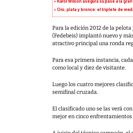
Karol Wilson asegura su pase a la gra
Oro, plata y bronce: el triplete de m
Para la edición 2012 de la pelot
(Fedebeis) implantó nuevo y más
atractivo principal una ronda re
Para esa primera instancia, cada 
como local y diez de visitante.
Luego los cuatro mejores clasifi
semifinal cruzada.
El clasificado uno se las verá con 
mejor en cinco enfrentamientos y
A juicio del técnico campeón, el