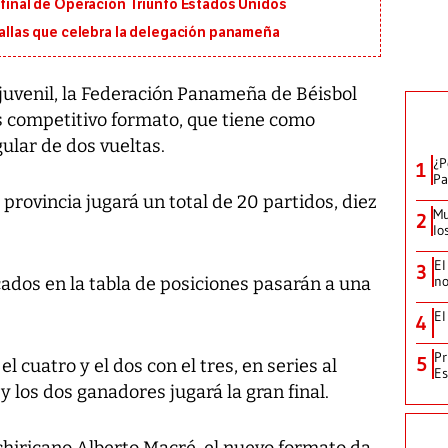
n final de Operación Triunfo Estados Unidos
edallas que celebra la delegación panameña
a juvenil, la Federación Panameña de Béisbol
 competitivo formato, que tiene como
gular de dos vueltas.
¿P
1
Pa
provincia jugará un total de 20 partidos, diez
Mu
2
lo
El
3
no
cados en la tabla de posiciones pasarán a una
El
4
Pr
5
el cuatro y el dos con el tres, en series al
Es
 los dos ganadores jugará la gran final.
 chiricano Alberto Macré, el nuevo formato da