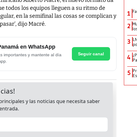
 todos los equipos lleguen a su ritmo de
Fa
1
gular, en la semifinal las cosas se complican y
 pasar’, dijo Macré.
Mu
2
lo
LN
3
po
e Panamá en WhatsApp
Seguir canal
as importantes y mantente al día
¿P
4
Pa
App.
Pr
5
Es