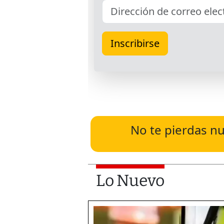
No te pierdas nu
Lo Nuevo