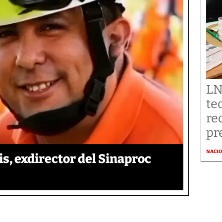
LN
te
re
pr
NACI
is, exdirector del Sinaproc