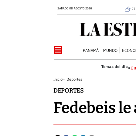
SÁBADO 08 AGOSTO 2026
27
PANAMÁ
MUNDO
ECONO
Úl
Inicio
>
Deportes
DEPORTES
Fedebeis le