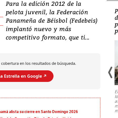
Para la edición 2012 de la
Video: Lula lanza su
P
pelota juvenil, la Federación
candidatura con
d
Panameña de Béisbol (Fedebeis)
promesas de inversión
p
implantó nuevo y más
en defensa, educación y
p
competitivo formato, que ti...
tierras raras
 cobertura en los resultados de búsqueda.
a Estrella en Google ↗️
E
l
Entre recuerdos y escuetas
a
referencias hacia sus adversarios, el
m
presidente de Brasil, Luiz Inácio Lula
m
anamá alista su cierre en Santo Domingo 2026
da Silva, oficializó este domingo su
candidatura
...