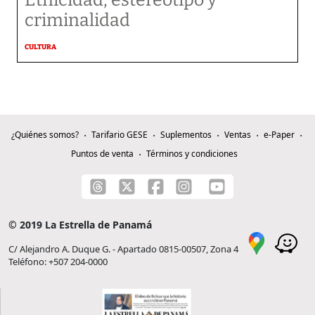
Etnicidad, estereotipo y
criminalidad
CULTURA
¿Quiénes somos?
Tarifario GESE
Suplementos
Ventas
e-Paper
Puntos de venta
Términos y condiciones
© 2019 La Estrella de Panamá
C/ Alejandro A. Duque G. - Apartado 0815-00507, Zona 4
Teléfono: +507 204-0000