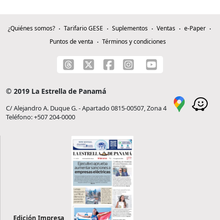
¿Quiénes somos?
Tarifario GESE
Suplementos
Ventas
e-Paper
Puntos de venta
Términos y condiciones
© 2019 La Estrella de Panamá
C/ Alejandro A. Duque G. - Apartado 0815-00507, Zona 4
Teléfono: +507 204-0000
Edición Impresa